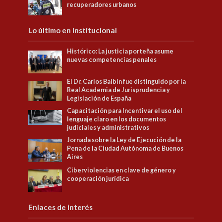
recuperadores urbanos
Lo último en Institucional
Histórico: La justicia porteña asume
nuevas competencias penales
El Dr. Carlos Balbín fue distinguido por la
Real Academia de Jurisprudencia y
Legislación de España
Capacitación para Incentivar el uso del
lenguaje claro en los documentos
judiciales y administrativos
Jornada sobre la Ley de Ejecución de la
Pena de la Ciudad Autónoma de Buenos
Aires
Ciberviolencias en clave de género y
cooperación jurídica
Enlaces de interés