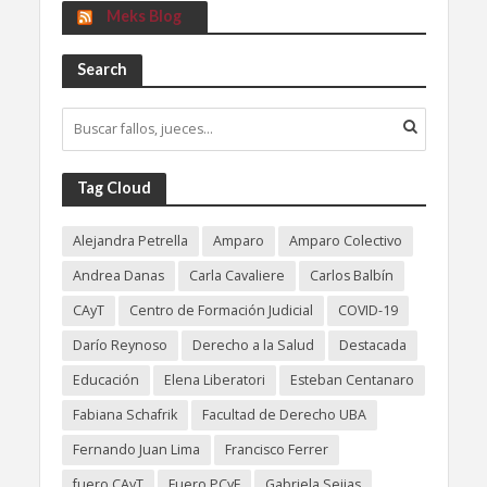
Meks Blog
Search
Tag Cloud
Alejandra Petrella
Amparo
Amparo Colectivo
Andrea Danas
Carla Cavaliere
Carlos Balbín
CAyT
Centro de Formación Judicial
COVID-19
Darío Reynoso
Derecho a la Salud
Destacada
Educación
Elena Liberatori
Esteban Centanaro
Fabiana Schafrik
Facultad de Derecho UBA
Fernando Juan Lima
Francisco Ferrer
fuero CAyT
Fuero PCyF
Gabriela Seijas