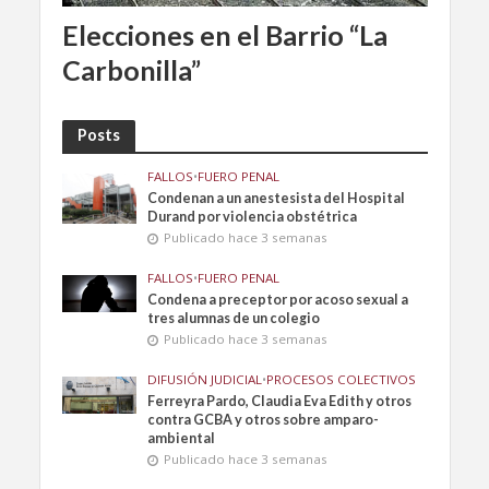
Elecciones en el Barrio “La
Carbonilla”
Posts
FALLOS
•
FUERO PENAL
Condenan a un anestesista del Hospital
Durand por violencia obstétrica
Publicado hace 3 semanas
FALLOS
•
FUERO PENAL
Condena a preceptor por acoso sexual a
tres alumnas de un colegio
Publicado hace 3 semanas
DIFUSIÓN JUDICIAL
•
PROCESOS COLECTIVOS
Ferreyra Pardo, Claudia Eva Edith y otros
contra GCBA y otros sobre amparo-
ambiental
Publicado hace 3 semanas