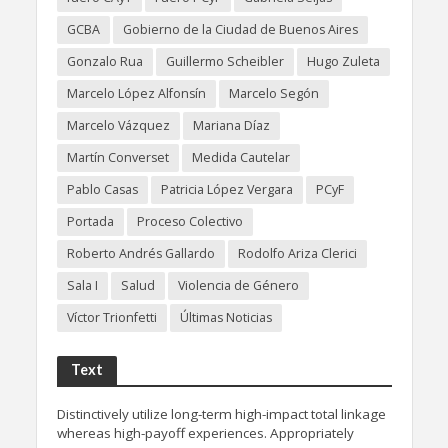
GCBA
Gobierno de la Ciudad de Buenos Aires
Gonzalo Rua
Guillermo Scheibler
Hugo Zuleta
Marcelo López Alfonsín
Marcelo Segón
Marcelo Vázquez
Mariana Díaz
Martín Converset
Medida Cautelar
Pablo Casas
Patricia López Vergara
PCyF
Portada
Proceso Colectivo
Roberto Andrés Gallardo
Rodolfo Ariza Clerici
Sala I
Salud
Violencia de Género
Víctor Trionfetti
Últimas Noticias
Text
Distinctively utilize long-term high-impact total linkage
whereas high-payoff experiences. Appropriately