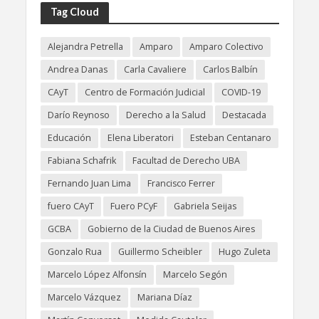
Tag Cloud
Alejandra Petrella
Amparo
Amparo Colectivo
Andrea Danas
Carla Cavaliere
Carlos Balbín
CAyT
Centro de Formación Judicial
COVID-19
Darío Reynoso
Derecho a la Salud
Destacada
Educación
Elena Liberatori
Esteban Centanaro
Fabiana Schafrik
Facultad de Derecho UBA
Fernando Juan Lima
Francisco Ferrer
fuero CAyT
Fuero PCyF
Gabriela Seijas
GCBA
Gobierno de la Ciudad de Buenos Aires
Gonzalo Rua
Guillermo Scheibler
Hugo Zuleta
Marcelo López Alfonsín
Marcelo Segón
Marcelo Vázquez
Mariana Díaz