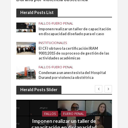
Herald Posts List
FALLOS
•
FUERO PENAL
Imponen realizar un taller de capacitación
en discapacidad diseñado para el caso
INSTITUCIONALES
El CFJ obtuvo la certificación IRAM
9001:2015 de su proceso de gestión de las
actividades académicas
FALLOS
•
FUERO PENAL
Condenan a un anestesista del Hospital
Durand por violencia obstétrica
Herald Posts Slider
FALLOS
FUERO PENAL
Imponen realizar un taller de
capacitación en discapacidad