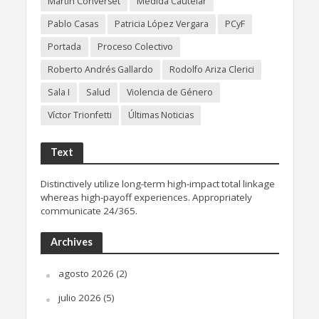
Martín Converset
Medida Cautelar
Pablo Casas
Patricia López Vergara
PCyF
Portada
Proceso Colectivo
Roberto Andrés Gallardo
Rodolfo Ariza Clerici
Sala I
Salud
Violencia de Género
Víctor Trionfetti
Últimas Noticias
Text
Distinctively utilize long-term high-impact total linkage
whereas high-payoff experiences. Appropriately
communicate 24/365.
Archives
agosto 2026
(2)
julio 2026
(5)