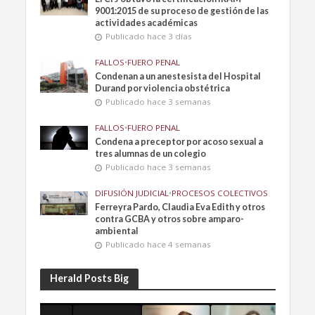
9001:2015 de su proceso de gestión de las
actividades académicas
Publicado hace 3 días
FALLOS
•
FUERO PENAL
Condenan a un anestesista del Hospital
Durand por violencia obstétrica
Publicado hace 3 semanas
FALLOS
•
FUERO PENAL
Condena a preceptor por acoso sexual a
tres alumnas de un colegio
Publicado hace 3 semanas
DIFUSIÓN JUDICIAL
•
PROCESOS COLECTIVOS
Ferreyra Pardo, Claudia Eva Edith y otros
contra GCBA y otros sobre amparo-
ambiental
Publicado hace 4 semanas
Herald Posts Big