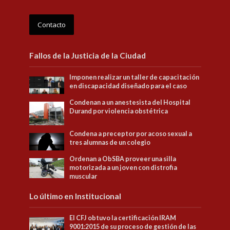
Contacto
Fallos de la Justicia de la Ciudad
Imponen realizar un taller de capacitación
en discapacidad diseñado para el caso
Condenan a un anestesista del Hospital
Durand por violencia obstétrica
Condena a preceptor por acoso sexual a
tres alumnas de un colegio
Ordenan a ObSBA proveer una silla
motorizada a un joven con distrofia
muscular
Lo último en Institucional
El CFJ obtuvo la certificación IRAM
9001:2015 de su proceso de gestión de las