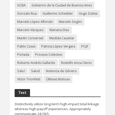
GCBA
Gobierno de la Ciudad de Buenos Aires
Gonzalo Rua
Guillermo Scheibler
Hugo Zuleta
Marcelo López Alfonsín
Marcelo Segón
Marcelo Vázquez
Mariana Díaz
Martín Converset
Medida Cautelar
Pablo Casas
Patricia López Vergara
PCyF
Portada
Proceso Colectivo
Roberto Andrés Gallardo
Rodolfo Ariza Clerici
Sala I
Salud
Violencia de Género
Víctor Trionfetti
Últimas Noticias
Text
Distinctively utilize long-term high-impact total linkage
whereas high-payoff experiences. Appropriately
communicate 24/365.