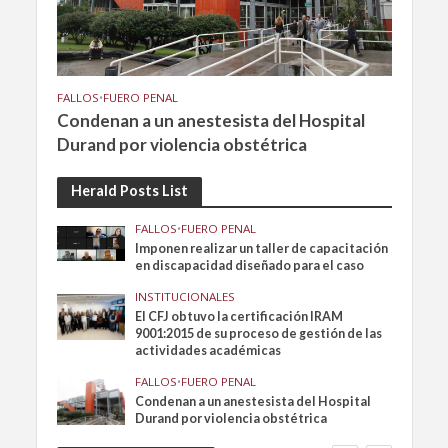
FALLOS
•
FUERO PENAL
Condenan a un anestesista del Hospital
Durand por violencia obstétrica
Herald Posts List
FALLOS
•
FUERO PENAL
Imponen realizar un taller de capacitación
en discapacidad diseñado para el caso
INSTITUCIONALES
El CFJ obtuvo la certificación IRAM
9001:2015 de su proceso de gestión de las
actividades académicas
FALLOS
•
FUERO PENAL
Condenan a un anestesista del Hospital
Durand por violencia obstétrica