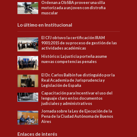
Ordenan a ObSBA proveer una silla
motorizada a un joven con distrofia
muscular
Lo último en Institucional
El CFJ obtuvo la certificación IRAM
9001:2015 de su proceso de gestión de las
actividades académicas
Histórico: La justicia porteña asume
nuevas competencias penales
El Dr. Carlos Balbín fue distinguido por la
Real Academia de Jurisprudencia y
Legislación de España
Capacitación para Incentivar el uso del
lenguaje claro en los documentos
judiciales y administrativos
Jornada sobre la Ley de Ejecución de la
Pena de la Ciudad Autónoma de Buenos
Aires
Enlaces de interés