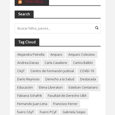
Meks Blog
Search
Tag Cloud
Alejandra Petrella
Amparo
Amparo Colectivo
Andrea Danas
Carla Cavaliere
Carlos Balbín
CAyT
Centro de Formación Judicial
COVID-19
Darío Reynoso
Derecho a la Salud
Destacada
Educación
Elena Liberatori
Esteban Centanaro
Fabiana Schafrik
Facultad de Derecho UBA
Fernando Juan Lima
Francisco Ferrer
fuero CAyT
Fuero PCyF
Gabriela Seijas