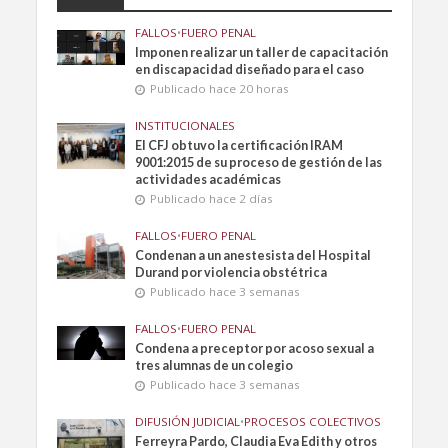
FALLOS
•
FUERO PENAL
Imponen realizar un taller de capacitación
en discapacidad diseñado para el caso
Publicado hace 20 horas
INSTITUCIONALES
El CFJ obtuvo la certificación IRAM
9001:2015 de su proceso de gestión de las
actividades académicas
Publicado hace 2 días
FALLOS
•
FUERO PENAL
Condenan a un anestesista del Hospital
Durand por violencia obstétrica
Publicado hace 3 semanas
FALLOS
•
FUERO PENAL
Condena a preceptor por acoso sexual a
tres alumnas de un colegio
Publicado hace 3 semanas
DIFUSIÓN JUDICIAL
•
PROCESOS COLECTIVOS
Ferreyra Pardo, Claudia Eva Edith y otros