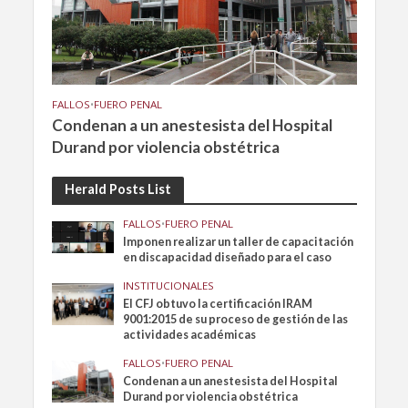
FALLOS
•
FUERO PENAL
Condenan a un anestesista del Hospital
Durand por violencia obstétrica
Herald Posts List
FALLOS
•
FUERO PENAL
Imponen realizar un taller de capacitación
en discapacidad diseñado para el caso
INSTITUCIONALES
El CFJ obtuvo la certificación IRAM
9001:2015 de su proceso de gestión de las
actividades académicas
FALLOS
•
FUERO PENAL
Condenan a un anestesista del Hospital
Durand por violencia obstétrica