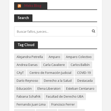
Meks Blog
Search
Tag Cloud
Alejandra Petrella
Amparo
Amparo Colectivo
Andrea Danas
Carla Cavaliere
Carlos Balbín
CAyT
Centro de Formación Judicial
COVID-19
Darío Reynoso
Derecho a la Salud
Destacada
Educación
Elena Liberatori
Esteban Centanaro
Fabiana Schafrik
Facultad de Derecho UBA
Fernando Juan Lima
Francisco Ferrer