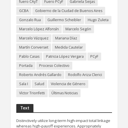
fuero CAyT
Fuero PCyF
Gabriela Seijas
GCBA
Gobierno de la Ciudad de Buenos Aires
Gonzalo Rua
Guillermo Scheibler
Hugo Zuleta
Marcelo López Alfonsín
Marcelo Segón
Marcelo Vázquez
Mariana Díaz
Martín Converset
Medida Cautelar
Pablo Casas
Patricia López Vergara
PCyF
Portada
Proceso Colectivo
Roberto Andrés Gallardo
Rodolfo Ariza Clerici
Sala I
Salud
Violencia de Género
Víctor Trionfetti
Últimas Noticias
Text
Distinctively utilize long-term high-impact total linkage
whereas high-payoff experiences. Appropriately