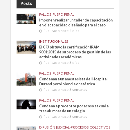
Posts
FALLOS
•
FUERO PENAL
Imponen realizar un taller de capacitación
en discapacidad diseñado para el caso
Publicado hace 2 días
INSTITUCIONALES
El CFJ obtuvo la certificación IRAM
9001:2015 de su proceso de gestión de las
actividades académicas
Publicado hace 3 días
FALLOS
•
FUERO PENAL
Condenan a un anestesista del Hospital
Durand por violencia obstétrica
Publicado hace 3 semanas
FALLOS
•
FUERO PENAL
Condena a preceptor por acoso sexual a
tres alumnas de un colegio
Publicado hace 3 semanas
DIFUSIÓN JUDICIAL
•
PROCESOS COLECTIVOS