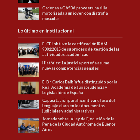
Ordenan a ObSBA proveer una silla
motorizada a un joven con distrofia
muscular
Lo último en Institucional
El CFJ obtuvo la certificación IRAM
9001:2015 de su proceso de gestión de las
actividades académicas
Histórico: La justicia porteña asume
nuevas competencias penales
El Dr. Carlos Balbín fue distinguido por la
Real Academia de Jurisprudencia y
Legislación de España
Capacitación para Incentivar el uso del
lenguaje claro en los documentos
judiciales y administrativos
Jornada sobre la Ley de Ejecución de la
Pena de la Ciudad Autónoma de Buenos
Aires