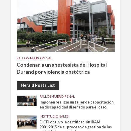
FALLOS
•
FUERO PENAL
Condenan a un anestesista del Hospital
Durand por violencia obstétrica
Herald Posts List
FALLOS
•
FUERO PENAL
Imponen realizar un taller de capacitación
en discapacidad diseñado para el caso
INSTITUCIONALES
El CFJ obtuvo la certificación IRAM
9001:2015 de su proceso de gestión de las