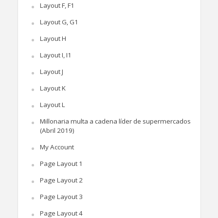
Layout F, F1
Layout G, G1
Layout H
Layout I, I1
Layout J
Layout K
Layout L
Millonaria multa a cadena líder de supermercados
(Abril 2019)
My Account
Page Layout 1
Page Layout 2
Page Layout 3
Page Layout 4