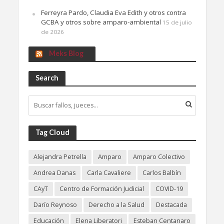
Ferreyra Pardo, Claudia Eva Edith y otros contra
GCBA y otros sobre amparo-ambiental
15 de julio
de 2026
Meks Blog
Search
Tag Cloud
Alejandra Petrella
Amparo
Amparo Colectivo
Andrea Danas
Carla Cavaliere
Carlos Balbín
CAyT
Centro de Formación Judicial
COVID-19
Darío Reynoso
Derecho a la Salud
Destacada
Educación
Elena Liberatori
Esteban Centanaro