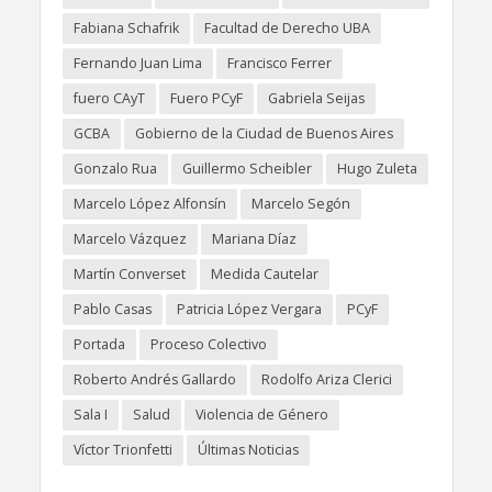
Fabiana Schafrik
Facultad de Derecho UBA
Fernando Juan Lima
Francisco Ferrer
fuero CAyT
Fuero PCyF
Gabriela Seijas
GCBA
Gobierno de la Ciudad de Buenos Aires
Gonzalo Rua
Guillermo Scheibler
Hugo Zuleta
Marcelo López Alfonsín
Marcelo Segón
Marcelo Vázquez
Mariana Díaz
Martín Converset
Medida Cautelar
Pablo Casas
Patricia López Vergara
PCyF
Portada
Proceso Colectivo
Roberto Andrés Gallardo
Rodolfo Ariza Clerici
Sala I
Salud
Violencia de Género
Víctor Trionfetti
Últimas Noticias