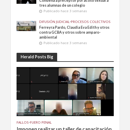
Condena a preceptor por acoso sexual a
tres alumnas de un colegio
Publicado hace 3 semanas
DIFUSIÓN JUDICIAL
•
PROCESOS COLECTIVOS
Ferreyra Pardo, Claudia Eva Edith y otros
contra GCBA y otros sobre amparo-
ambiental
Publicado hace 3 semanas
Herald Posts Big
FALLOS
•
FUERO PENAL
Imponen realizar un taller de capacitación