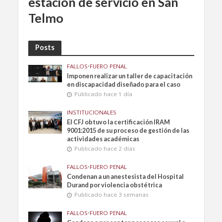
estación de servicio en San
Telmo
Posts
FALLOS
•
FUERO PENAL
Imponen realizar un taller de capacitación
en discapacidad diseñado para el caso
Publicado hace 1 día
INSTITUCIONALES
El CFJ obtuvo la certificación IRAM
9001:2015 de su proceso de gestión de las
actividades académicas
Publicado hace 2 días
FALLOS
•
FUERO PENAL
Condenan a un anestesista del Hospital
Durand por violencia obstétrica
Publicado hace 3 semanas
FALLOS
•
FUERO PENAL