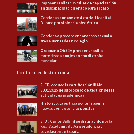
Imponen realizar un taller de capacitación
en discapacidad diseñado para el caso
Condenan a un anestesista del Hospital
Durand por violencia obstétrica
Condena a preceptor por acoso sexual a
tres alumnas de un colegio
Ordenan a ObSBA proveer una silla
motorizada a un joven con distrofia
muscular
Lo último en Institucional
El CFJ obtuvo la certificación IRAM
9001:2015 de su proceso de gestión de las
actividades académicas
Histórico: La justicia porteña asume
nuevas competencias penales
El Dr. Carlos Balbín fue distinguido por la
Real Academia de Jurisprudencia y
Legislación de España