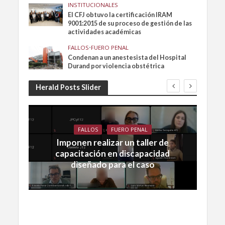
INSTITUCIONALES
El CFJ obtuvo la certificación IRAM
9001:2015 de su proceso de gestión de las
actividades académicas
FALLOS
•
FUERO PENAL
Condenan a un anestesista del Hospital
Durand por violencia obstétrica
Herald Posts Slider
FALLOS
FUERO PENAL
Imponen realizar un taller de
capacitación en discapacidad
diseñado para el caso