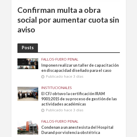
Confirman multa a obra
social por aumentar cuota sin
aviso
Posts
FALLOS
•
FUERO PENAL
Imponen realizar un taller de capacitación
en discapacidad diseñado para el caso
Publicado hace 3 días
INSTITUCIONALES
El CFJ obtuvo la certificación IRAM
9001:2015 de su proceso de gestión de las
actividades académicas
Publicado hace 3 días
FALLOS
•
FUERO PENAL
Condenan a un anestesista del Hospital
Durand por violencia obstétrica