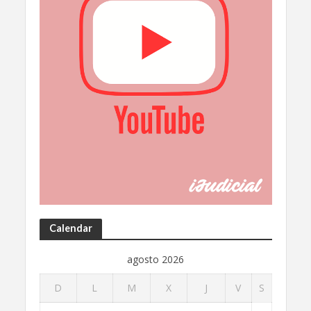
Calendar
agosto 2026
D
L
M
X
J
V
S