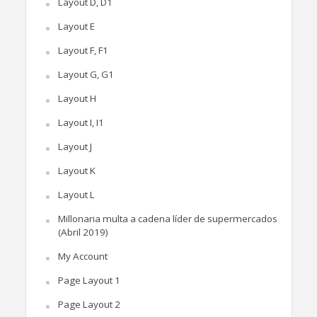
Layout D, D1
Layout E
Layout F, F1
Layout G, G1
Layout H
Layout I, I1
Layout J
Layout K
Layout L
Millonaria multa a cadena líder de supermercados
(Abril 2019)
My Account
Page Layout 1
Page Layout 2