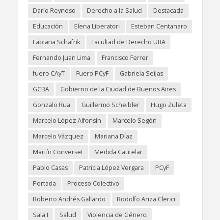
Darío Reynoso
Derecho a la Salud
Destacada
Educación
Elena Liberatori
Esteban Centanaro
Fabiana Schafrik
Facultad de Derecho UBA
Fernando Juan Lima
Francisco Ferrer
fuero CAyT
Fuero PCyF
Gabriela Seijas
GCBA
Gobierno de la Ciudad de Buenos Aires
Gonzalo Rua
Guillermo Scheibler
Hugo Zuleta
Marcelo López Alfonsín
Marcelo Segón
Marcelo Vázquez
Mariana Díaz
Martín Converset
Medida Cautelar
Pablo Casas
Patricia López Vergara
PCyF
Portada
Proceso Colectivo
Roberto Andrés Gallardo
Rodolfo Ariza Clerici
Sala I
Salud
Violencia de Género