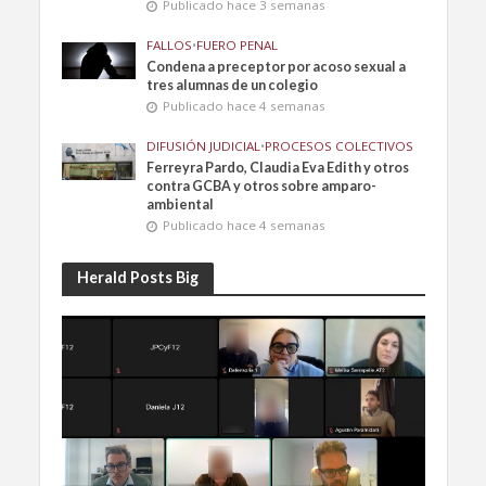
Publicado hace 3 semanas
FALLOS
•
FUERO PENAL
Condena a preceptor por acoso sexual a
tres alumnas de un colegio
Publicado hace 4 semanas
DIFUSIÓN JUDICIAL
•
PROCESOS COLECTIVOS
Ferreyra Pardo, Claudia Eva Edith y otros
contra GCBA y otros sobre amparo-
ambiental
Publicado hace 4 semanas
Herald Posts Big