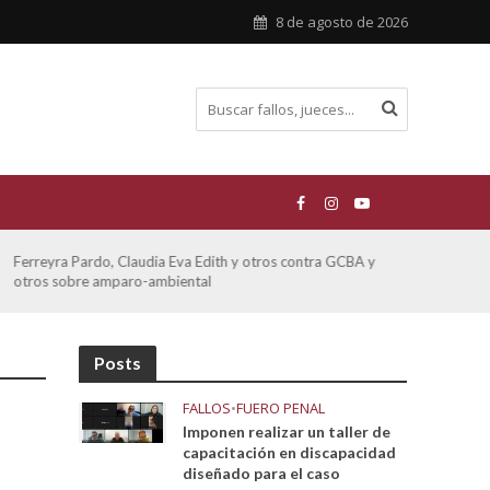
8 de agosto de 2026
Ferreyra Pardo, Claudia Eva Edith y otros contra GCBA y
ATE 
otros sobre amparo-ambiental
Posts
FALLOS
•
FUERO PENAL
Imponen realizar un taller de
capacitación en discapacidad
diseñado para el caso