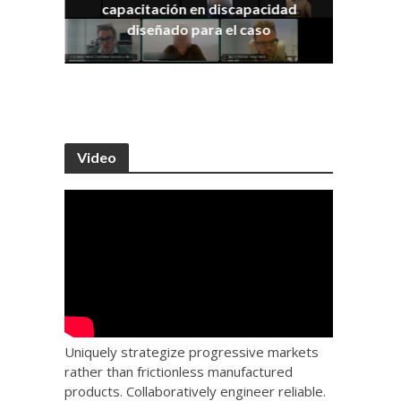
capacitación en discapacidad
os
IRA
diseñado para el caso
Video
Uniquely strategize progressive markets
rather than frictionless manufactured
products. Collaboratively engineer reliable.