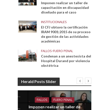
Imponen realizar un taller de
capacitación en discapacidad
diseñado para el caso
INSTITUCIONALES
El CFJ obtuvo la certificación
IRAM 9001:2015 de su proceso
de gestión de las actividades
académicas
FALLOS
•
FUERO PENAL
Condenan a un anestesista del
Hospital Durand por violencia
obstétrica
Herald Posts Slider
FALLOS
FUERO PENAL
Imponen realizar un taller de
dith
E