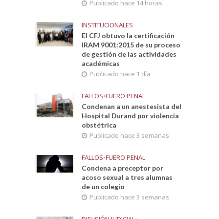
Publicado hace 14 horas
INSTITUCIONALES
El CFJ obtuvo la certificación
IRAM 9001:2015 de su proceso
de gestión de las actividades
académicas
Publicado hace 1 día
FALLOS
•
FUERO PENAL
Condenan a un anestesista del
Hospital Durand por violencia
obstétrica
Publicado hace 3 semanas
FALLOS
•
FUERO PENAL
Condena a preceptor por
acoso sexual a tres alumnas
de un colegio
Publicado hace 3 semanas