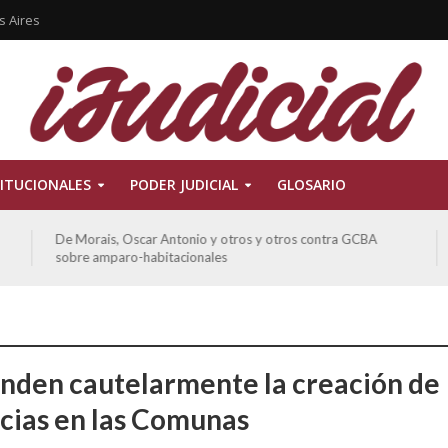
s Aires
ITUCIONALES
PODER JUDICIAL
GLOSARIO
De Morais, Oscar Antonio y otros y otros contra GCBA
sobre amparo-habitacionales
nden cautelarmente la creación de
cias en las Comunas