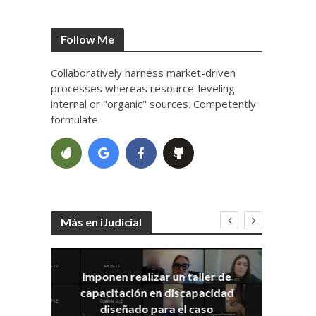
Follow Me
Collaboratively harness market-driven
processes whereas resource-leveling
internal or "organic" sources. Competently
formulate.
Más en iJudicial
Imponen realizar un taller de
E
capacitación en discapacidad
el
IRA
diseñado para el caso
ia