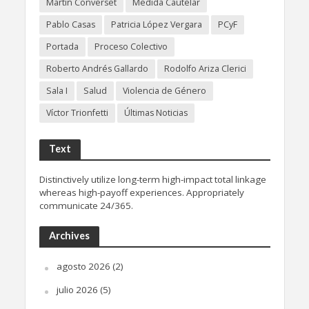
Martín Converset
Medida Cautelar
Pablo Casas
Patricia López Vergara
PCyF
Portada
Proceso Colectivo
Roberto Andrés Gallardo
Rodolfo Ariza Clerici
Sala I
Salud
Violencia de Género
Víctor Trionfetti
Últimas Noticias
Text
Distinctively utilize long-term high-impact total linkage
whereas high-payoff experiences. Appropriately
communicate 24/365.
Archives
agosto 2026
(2)
julio 2026
(5)