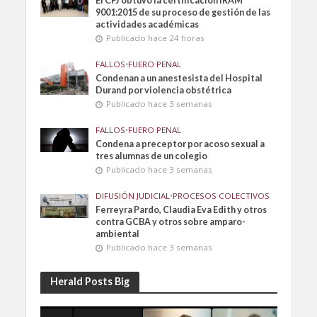
El CFJ obtuvo la certificación IRAM
9001:2015 de su proceso de gestión de las
actividades académicas
Publicado hace 24 horas
FALLOS
•
FUERO PENAL
Condenan a un anestesista del Hospital
Durand por violencia obstétrica
Publicado hace 3 semanas
FALLOS
•
FUERO PENAL
Condena a preceptor por acoso sexual a
tres alumnas de un colegio
Publicado hace 3 semanas
DIFUSIÓN JUDICIAL
•
PROCESOS COLECTIVOS
Ferreyra Pardo, Claudia Eva Edith y otros
contra GCBA y otros sobre amparo-
ambiental
Publicado hace 3 semanas
Herald Posts Big