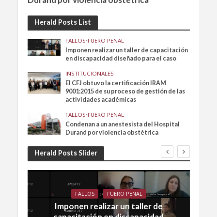
Herald Posts List
FALLOS
•
FUERO PENAL
Imponen realizar un taller de capacitación
en discapacidad diseñado para el caso
INSTITUCIONALES
El CFJ obtuvo la certificación IRAM
9001:2015 de su proceso de gestión de las
actividades académicas
FALLOS
•
FUERO PENAL
Condenan a un anestesista del Hospital
Durand por violencia obstétrica
Herald Posts Slider
FALLOS
FUERO PENAL
Imponen realizar un taller de
capacitación en discapacidad