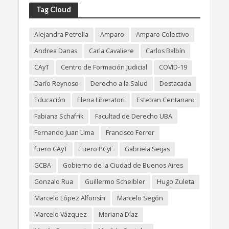
Tag Cloud
Alejandra Petrella
Amparo
Amparo Colectivo
Andrea Danas
Carla Cavaliere
Carlos Balbín
CAyT
Centro de Formación Judicial
COVID-19
Darío Reynoso
Derecho a la Salud
Destacada
Educación
Elena Liberatori
Esteban Centanaro
Fabiana Schafrik
Facultad de Derecho UBA
Fernando Juan Lima
Francisco Ferrer
fuero CAyT
Fuero PCyF
Gabriela Seijas
GCBA
Gobierno de la Ciudad de Buenos Aires
Gonzalo Rua
Guillermo Scheibler
Hugo Zuleta
Marcelo López Alfonsín
Marcelo Segón
Marcelo Vázquez
Mariana Díaz