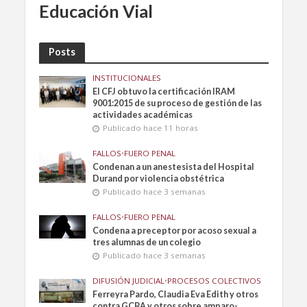
Educación Vial
Posts
INSTITUCIONALES
El CFJ obtuvo la certificación IRAM
9001:2015 de su proceso de gestión de las
actividades académicas
Publicado hace 11 horas
FALLOS
•
FUERO PENAL
Condenan a un anestesista del Hospital
Durand por violencia obstétrica
Publicado hace 3 semanas
FALLOS
•
FUERO PENAL
Condena a preceptor por acoso sexual a
tres alumnas de un colegio
Publicado hace 3 semanas
DIFUSIÓN JUDICIAL
•
PROCESOS COLECTIVOS
Ferreyra Pardo, Claudia Eva Edith y otros
contra GCBA y otros sobre amparo-