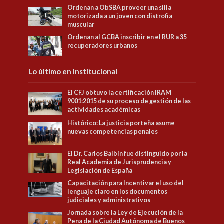
Ordenan a ObSBA proveer una silla
motorizada a un joven con distrofia
muscular
Ordenan al GCBA inscribir en el RUR a 35
recuperadores urbanos
Lo último en Institucional
El CFJ obtuvo la certificación IRAM
9001:2015 de su proceso de gestión de las
actividades académicas
Histórico: La justicia porteña asume
nuevas competencias penales
El Dr. Carlos Balbín fue distinguido por la
Real Academia de Jurisprudencia y
Legislación de España
Capacitación para Incentivar el uso del
lenguaje claro en los documentos
judiciales y administrativos
Jornada sobre la Ley de Ejecución de la
Pena de la Ciudad Autónoma de Buenos