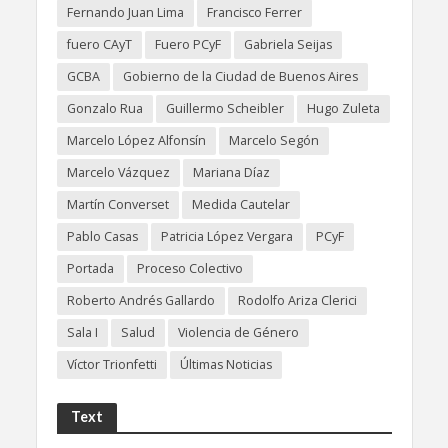
Fernando Juan Lima
Francisco Ferrer
fuero CAyT
Fuero PCyF
Gabriela Seijas
GCBA
Gobierno de la Ciudad de Buenos Aires
Gonzalo Rua
Guillermo Scheibler
Hugo Zuleta
Marcelo López Alfonsín
Marcelo Segón
Marcelo Vázquez
Mariana Díaz
Martín Converset
Medida Cautelar
Pablo Casas
Patricia López Vergara
PCyF
Portada
Proceso Colectivo
Roberto Andrés Gallardo
Rodolfo Ariza Clerici
Sala I
Salud
Violencia de Género
Víctor Trionfetti
Últimas Noticias
Text