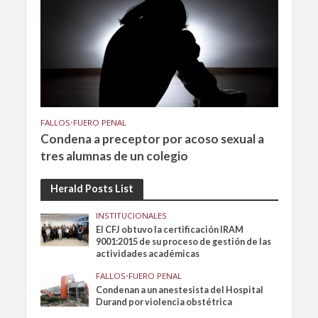
FALLOS
•
FUERO PENAL
Condena a preceptor por acoso sexual a
tres alumnas de un colegio
Herald Posts List
INSTITUCIONALES
El CFJ obtuvo la certificación IRAM
9001:2015 de su proceso de gestión de las
actividades académicas
FALLOS
•
FUERO PENAL
Condenan a un anestesista del Hospital
Durand por violencia obstétrica