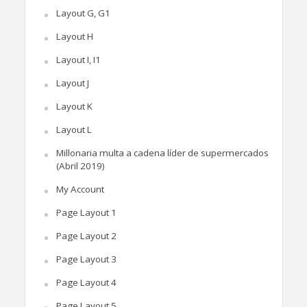
Layout G, G1
Layout H
Layout I, I1
Layout J
Layout K
Layout L
Millonaria multa a cadena líder de supermercados
(Abril 2019)
My Account
Page Layout 1
Page Layout 2
Page Layout 3
Page Layout 4
Page Layout 5