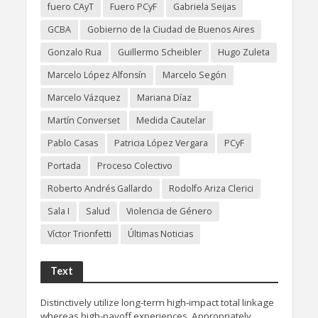
fuero CAyT
Fuero PCyF
Gabriela Seijas
GCBA
Gobierno de la Ciudad de Buenos Aires
Gonzalo Rua
Guillermo Scheibler
Hugo Zuleta
Marcelo López Alfonsín
Marcelo Segón
Marcelo Vázquez
Mariana Díaz
Martín Converset
Medida Cautelar
Pablo Casas
Patricia López Vergara
PCyF
Portada
Proceso Colectivo
Roberto Andrés Gallardo
Rodolfo Ariza Clerici
Sala I
Salud
Violencia de Género
Víctor Trionfetti
Últimas Noticias
Text
Distinctively utilize long-term high-impact total linkage
whereas high-payoff experiences. Appropriately