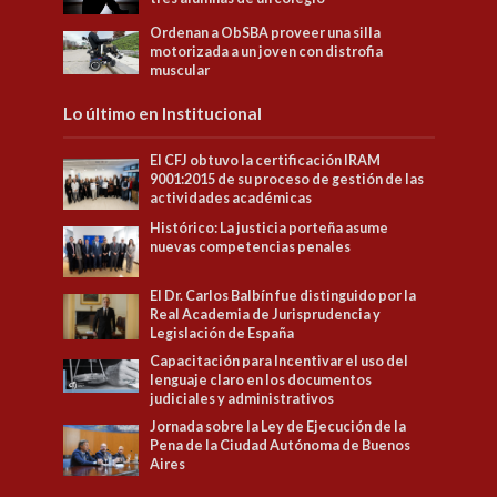
Ordenan a ObSBA proveer una silla
motorizada a un joven con distrofia
muscular
Lo último en Institucional
El CFJ obtuvo la certificación IRAM
9001:2015 de su proceso de gestión de las
actividades académicas
Histórico: La justicia porteña asume
nuevas competencias penales
El Dr. Carlos Balbín fue distinguido por la
Real Academia de Jurisprudencia y
Legislación de España
Capacitación para Incentivar el uso del
lenguaje claro en los documentos
judiciales y administrativos
Jornada sobre la Ley de Ejecución de la
Pena de la Ciudad Autónoma de Buenos
Aires