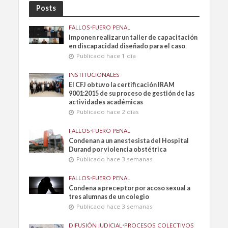
Posts
FALLOS
•
FUERO PENAL
Imponen realizar un taller de capacitación
en discapacidad diseñado para el caso
Publicado hace 1 día
INSTITUCIONALES
El CFJ obtuvo la certificación IRAM
9001:2015 de su proceso de gestión de las
actividades académicas
Publicado hace 2 días
FALLOS
•
FUERO PENAL
Condenan a un anestesista del Hospital
Durand por violencia obstétrica
Publicado hace 3 semanas
FALLOS
•
FUERO PENAL
Condena a preceptor por acoso sexual a
tres alumnas de un colegio
Publicado hace 3 semanas
DIFUSIÓN JUDICIAL
•
PROCESOS COLECTIVOS