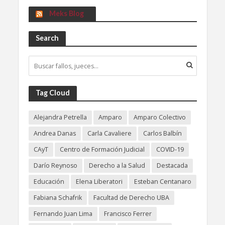
Meks Blog
Search
Tag Cloud
Alejandra Petrella
Amparo
Amparo Colectivo
Andrea Danas
Carla Cavaliere
Carlos Balbín
CAyT
Centro de Formación Judicial
COVID-19
Darío Reynoso
Derecho a la Salud
Destacada
Educación
Elena Liberatori
Esteban Centanaro
Fabiana Schafrik
Facultad de Derecho UBA
Fernando Juan Lima
Francisco Ferrer