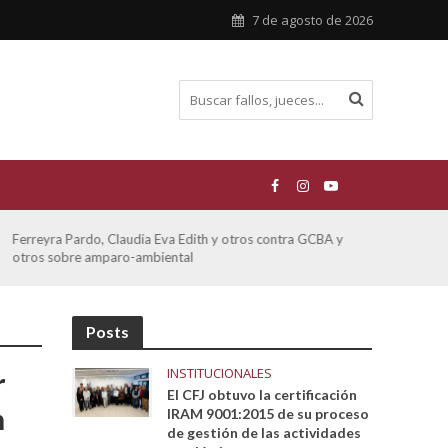
7 de agosto de 2026
ATE contra GCBA sobre amparo – empleo publico otros
San M
sobre
Posts
INSTITUCIONALES
r
El CFJ obtuvo la certificación
n
IRAM 9001:2015 de su proceso
de gestión de las actividades