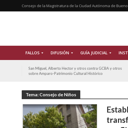
Consejo de la Magistratura de la Ciudad Autónoma de Bueno
FALLOS
DIFUSIÓN
GUÍA JUDICIAL
INST
tros
De Morais, Oscar Antonio y otros y otros contra GCBA
sobre amparo-habitacionales
Tema: Consejo de Niños
Estab
trans