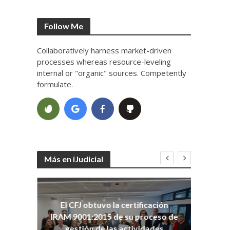
Follow Me
Collaboratively harness market-driven
processes whereas resource-leveling
internal or "organic" sources. Competently
formulate.
Más en iJudicial
oso
El CFJ obtuvo la certificación
n
Co
IRAM 9001:2015 de su proceso de
Ho
gestión de las actividades