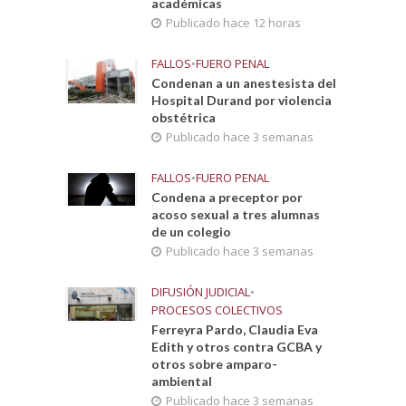
académicas
Publicado hace 12 horas
FALLOS
•
FUERO PENAL
Condenan a un anestesista del
Hospital Durand por violencia
obstétrica
Publicado hace 3 semanas
FALLOS
•
FUERO PENAL
Condena a preceptor por
acoso sexual a tres alumnas
de un colegio
Publicado hace 3 semanas
DIFUSIÓN JUDICIAL
•
PROCESOS COLECTIVOS
Ferreyra Pardo, Claudia Eva
Edith y otros contra GCBA y
otros sobre amparo-
ambiental
Publicado hace 3 semanas