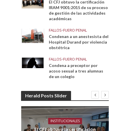
El CFJ obtuvo la certificación
IRAM 9001:2015 de su proceso
de gestión de las actividades
académicas
FALLOS
•
FUERO PENAL
Condenan a un anestesista del
Hospital Durand por violencia
obstétrica
FALLOS
•
FUERO PENAL
Condena a preceptor por
acoso sexual a tres alumnas
de un colegio
Herald Posts Slider
INSTITUCIONALES
El CFJ obtuvo la certificación