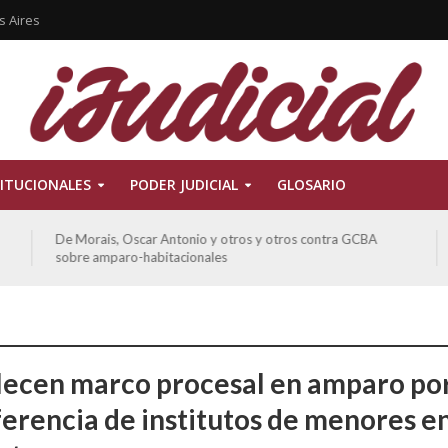
s Aires
ITUCIONALES
PODER JUDICIAL
GLOSARIO
Ferreyra Pardo, Claudia Eva Edith y otros contra GCBA y
otros sobre amparo-ambiental
lecen marco procesal en amparo po
ferencia de institutos de menores e