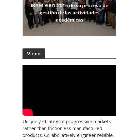
ña
Co
IRAM 9001:2015 de su proceso de
as
Ho
gestión de las actividades
académicas
Video
Uniquely strategize progressive markets
rather than frictionless manufactured
products. Collaboratively engineer reliable.