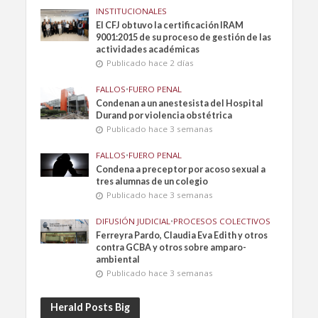
INSTITUCIONALES
El CFJ obtuvo la certificación IRAM
9001:2015 de su proceso de gestión de las
actividades académicas
Publicado hace 2 días
FALLOS
•
FUERO PENAL
Condenan a un anestesista del Hospital
Durand por violencia obstétrica
Publicado hace 3 semanas
FALLOS
•
FUERO PENAL
Condena a preceptor por acoso sexual a
tres alumnas de un colegio
Publicado hace 3 semanas
DIFUSIÓN JUDICIAL
•
PROCESOS COLECTIVOS
Ferreyra Pardo, Claudia Eva Edith y otros
contra GCBA y otros sobre amparo-
ambiental
Publicado hace 3 semanas
Herald Posts Big