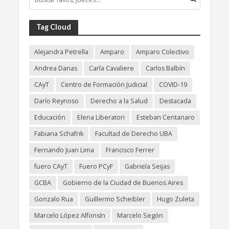
Tag Cloud
Alejandra Petrella
Amparo
Amparo Colectivo
Andrea Danas
Carla Cavaliere
Carlos Balbín
CAyT
Centro de Formación Judicial
COVID-19
Darío Reynoso
Derecho a la Salud
Destacada
Educación
Elena Liberatori
Esteban Centanaro
Fabiana Schafrik
Facultad de Derecho UBA
Fernando Juan Lima
Francisco Ferrer
fuero CAyT
Fuero PCyF
Gabriela Seijas
GCBA
Gobierno de la Ciudad de Buenos Aires
Gonzalo Rua
Guillermo Scheibler
Hugo Zuleta
Marcelo López Alfonsín
Marcelo Segón