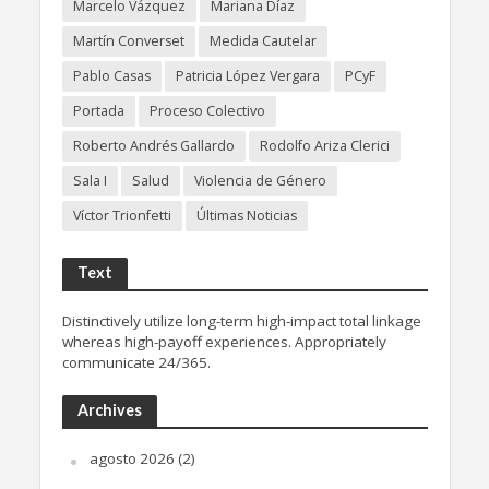
Marcelo Vázquez
Mariana Díaz
Martín Converset
Medida Cautelar
Pablo Casas
Patricia López Vergara
PCyF
Portada
Proceso Colectivo
Roberto Andrés Gallardo
Rodolfo Ariza Clerici
Sala I
Salud
Violencia de Género
Víctor Trionfetti
Últimas Noticias
Text
Distinctively utilize long-term high-impact total linkage
whereas high-payoff experiences. Appropriately
communicate 24/365.
Archives
agosto 2026
(2)