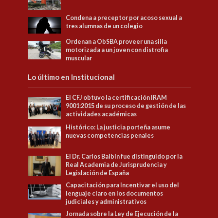
Condena a preceptor por acoso sexual a
tres alumnas de un colegio
Ordenan a ObSBA proveer una silla
motorizada a un joven con distrofia
muscular
Lo último en Institucional
El CFJ obtuvo la certificación IRAM
9001:2015 de su proceso de gestión de las
actividades académicas
Histórico: La justicia porteña asume
nuevas competencias penales
El Dr. Carlos Balbín fue distinguido por la
Real Academia de Jurisprudencia y
Legislación de España
Capacitación para Incentivar el uso del
lenguaje claro en los documentos
judiciales y administrativos
Jornada sobre la Ley de Ejecución de la