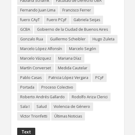
Fabiana Schafrik
Facultad de Derecho UBA
Fernando Juan Lima
Francisco Ferrer
fuero CAyT
Fuero PCyF
Gabriela Seijas
GCBA
Gobierno de la Ciudad de Buenos Aires
Gonzalo Rua
Guillermo Scheibler
Hugo Zuleta
Marcelo López Alfonsín
Marcelo Segón
Marcelo Vázquez
Mariana Díaz
Martín Converset
Medida Cautelar
Pablo Casas
Patricia López Vergara
PCyF
Portada
Proceso Colectivo
Roberto Andrés Gallardo
Rodolfo Ariza Clerici
Sala I
Salud
Violencia de Género
Víctor Trionfetti
Últimas Noticias
Text