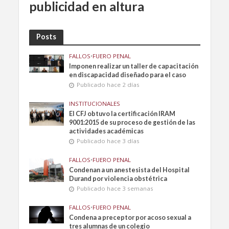
publicidad en altura
Posts
FALLOS
•
FUERO PENAL
Imponen realizar un taller de capacitación
en discapacidad diseñado para el caso
Publicado hace 2 días
INSTITUCIONALES
El CFJ obtuvo la certificación IRAM
9001:2015 de su proceso de gestión de las
actividades académicas
Publicado hace 3 días
FALLOS
•
FUERO PENAL
Condenan a un anestesista del Hospital
Durand por violencia obstétrica
Publicado hace 3 semanas
FALLOS
•
FUERO PENAL
Condena a preceptor por acoso sexual a
tres alumnas de un colegio