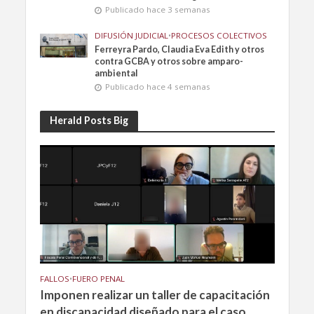
Publicado hace 3 semanas
DIFUSIÓN JUDICIAL
•
PROCESOS COLECTIVOS
Ferreyra Pardo, Claudia Eva Edith y otros
contra GCBA y otros sobre amparo-
ambiental
Publicado hace 4 semanas
Herald Posts Big
FALLOS
•
FUERO PENAL
Imponen realizar un taller de capacitación
en discapacidad diseñado para el caso