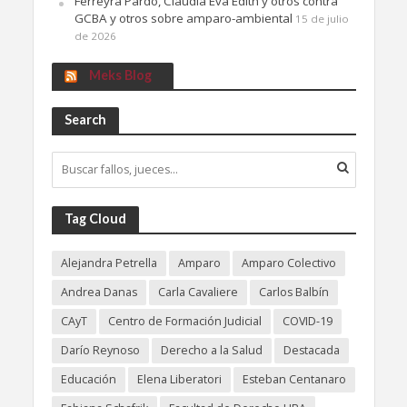
Ferreyra Pardo, Claudia Eva Edith y otros contra
GCBA y otros sobre amparo-ambiental
15 de julio
de 2026
Meks Blog
Search
Tag Cloud
Alejandra Petrella
Amparo
Amparo Colectivo
Andrea Danas
Carla Cavaliere
Carlos Balbín
CAyT
Centro de Formación Judicial
COVID-19
Darío Reynoso
Derecho a la Salud
Destacada
Educación
Elena Liberatori
Esteban Centanaro