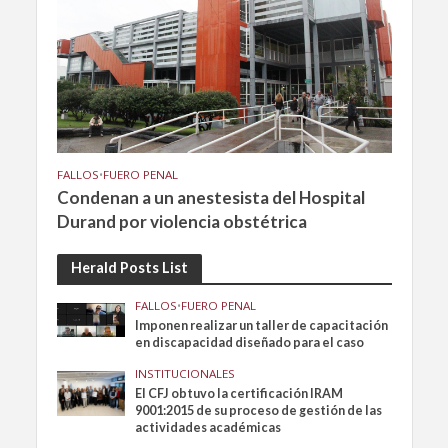
FALLOS
•
FUERO PENAL
Condenan a un anestesista del Hospital
Durand por violencia obstétrica
Herald Posts List
FALLOS
•
FUERO PENAL
Imponen realizar un taller de capacitación
en discapacidad diseñado para el caso
INSTITUCIONALES
El CFJ obtuvo la certificación IRAM
9001:2015 de su proceso de gestión de las
actividades académicas