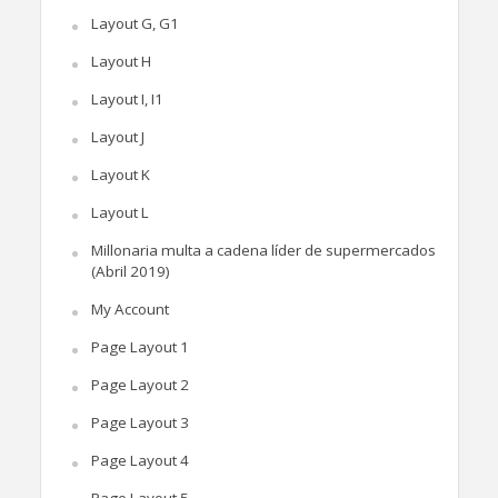
Layout G, G1
Layout H
Layout I, I1
Layout J
Layout K
Layout L
Millonaria multa a cadena líder de supermercados
(Abril 2019)
My Account
Page Layout 1
Page Layout 2
Page Layout 3
Page Layout 4
Page Layout 5