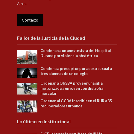
Aires
Contacto
Fallos de la Justicia de la Ciudad
Condenan a un anestesista del Hospital
Durand por violencia obstétrica
Condena a preceptor por acoso sexual a
tres alumnas de un colegio
Ordenan a ObSBA proveer una silla
motorizada a un joven con distrofia
muscular
Ordenan al GCBA inscribir en el RUR a 35
recuperadores urbanos
Lo último en Institucional