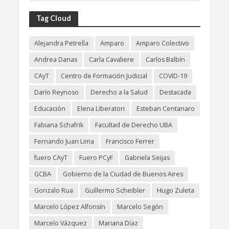
Tag Cloud
Alejandra Petrella
Amparo
Amparo Colectivo
Andrea Danas
Carla Cavaliere
Carlos Balbín
CAyT
Centro de Formación Judicial
COVID-19
Darío Reynoso
Derecho a la Salud
Destacada
Educación
Elena Liberatori
Esteban Centanaro
Fabiana Schafrik
Facultad de Derecho UBA
Fernando Juan Lima
Francisco Ferrer
fuero CAyT
Fuero PCyF
Gabriela Seijas
GCBA
Gobierno de la Ciudad de Buenos Aires
Gonzalo Rua
Guillermo Scheibler
Hugo Zuleta
Marcelo López Alfonsín
Marcelo Segón
Marcelo Vázquez
Mariana Díaz