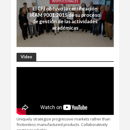
INSTITUCIONALES
El CFJ obtuvo la certificación
IRAM 9001:2015 de su proceso
de gestión de las actividades
académicas
Video
Uniquely strategize progressive markets rather than
frictionless manufactured products. Collaboratively
engineer reliable.