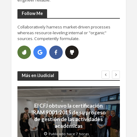
Follow Me
Collaboratively harness market-driven processes
whereas resource-leveling internal or "organic"
sources. Competently formulate.
Más en iJudicial
El CFJ obtuvo la certificación
IRAM 9001:2015 de su proceso
de gestión de las actividades
académicas
Publicado hace 7 horas