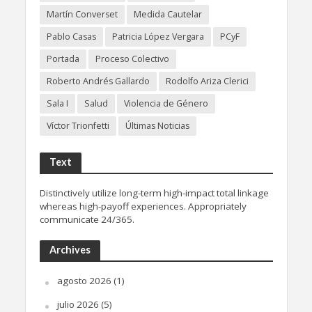
Martín Converset
Medida Cautelar
Pablo Casas
Patricia López Vergara
PCyF
Portada
Proceso Colectivo
Roberto Andrés Gallardo
Rodolfo Ariza Clerici
Sala I
Salud
Violencia de Género
Víctor Trionfetti
Últimas Noticias
Text
Distinctively utilize long-term high-impact total linkage
whereas high-payoff experiences. Appropriately
communicate 24/365.
Archives
agosto 2026
(1)
julio 2026
(5)