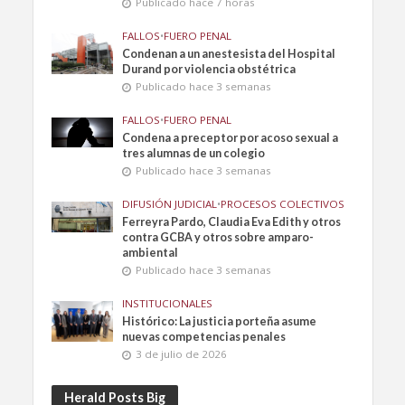
Publicado hace 7 horas
FALLOS
•
FUERO PENAL
Condenan a un anestesista del Hospital
Durand por violencia obstétrica
Publicado hace 3 semanas
FALLOS
•
FUERO PENAL
Condena a preceptor por acoso sexual a
tres alumnas de un colegio
Publicado hace 3 semanas
DIFUSIÓN JUDICIAL
•
PROCESOS COLECTIVOS
Ferreyra Pardo, Claudia Eva Edith y otros
contra GCBA y otros sobre amparo-
ambiental
Publicado hace 3 semanas
INSTITUCIONALES
Histórico: La justicia porteña asume
nuevas competencias penales
3 de julio de 2026
Herald Posts Big