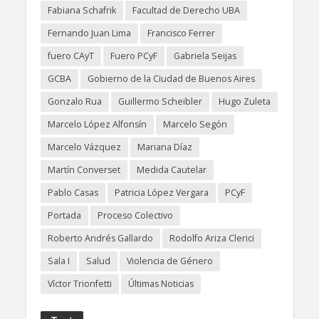
Fabiana Schafrik
Facultad de Derecho UBA
Fernando Juan Lima
Francisco Ferrer
fuero CAyT
Fuero PCyF
Gabriela Seijas
GCBA
Gobierno de la Ciudad de Buenos Aires
Gonzalo Rua
Guillermo Scheibler
Hugo Zuleta
Marcelo López Alfonsín
Marcelo Segón
Marcelo Vázquez
Mariana Díaz
Martín Converset
Medida Cautelar
Pablo Casas
Patricia López Vergara
PCyF
Portada
Proceso Colectivo
Roberto Andrés Gallardo
Rodolfo Ariza Clerici
Sala I
Salud
Violencia de Género
Víctor Trionfetti
Últimas Noticias