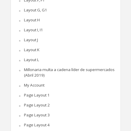
Layout G, G1
Layout H
Layout I, I1
Layout J
Layout K
Layout L
Millonaria multa a cadena líder de supermercados
(Abril 2019)
My Account
Page Layout 1
Page Layout 2
Page Layout 3
Page Layout 4