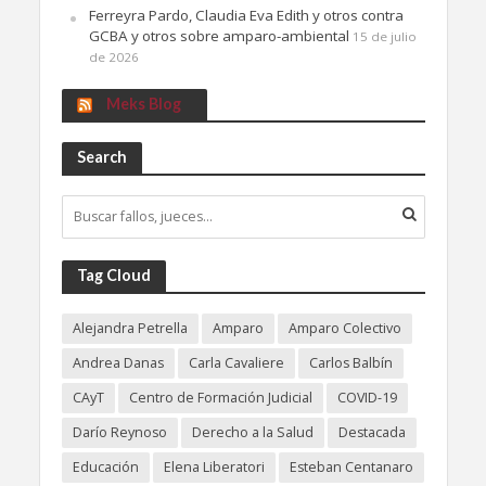
Ferreyra Pardo, Claudia Eva Edith y otros contra
GCBA y otros sobre amparo-ambiental
15 de julio
de 2026
Meks Blog
Search
Tag Cloud
Alejandra Petrella
Amparo
Amparo Colectivo
Andrea Danas
Carla Cavaliere
Carlos Balbín
CAyT
Centro de Formación Judicial
COVID-19
Darío Reynoso
Derecho a la Salud
Destacada
Educación
Elena Liberatori
Esteban Centanaro