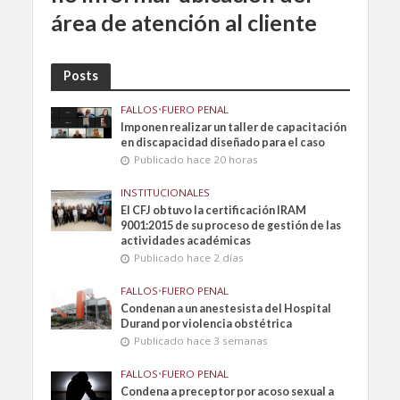
área de atención al cliente
Posts
FALLOS
•
FUERO PENAL
Imponen realizar un taller de capacitación
en discapacidad diseñado para el caso
Publicado hace 20 horas
INSTITUCIONALES
El CFJ obtuvo la certificación IRAM
9001:2015 de su proceso de gestión de las
actividades académicas
Publicado hace 2 días
FALLOS
•
FUERO PENAL
Condenan a un anestesista del Hospital
Durand por violencia obstétrica
Publicado hace 3 semanas
FALLOS
•
FUERO PENAL
Condena a preceptor por acoso sexual a