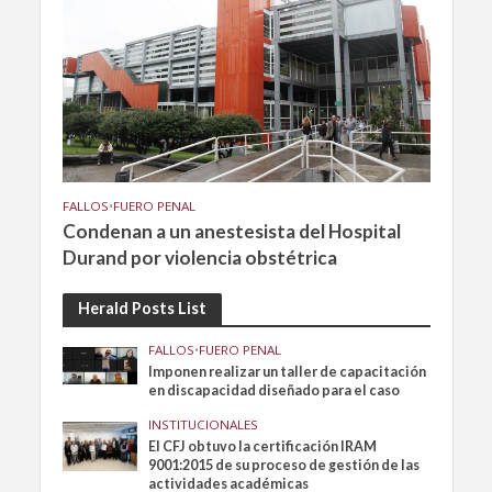
FALLOS
•
FUERO PENAL
Condenan a un anestesista del Hospital
Durand por violencia obstétrica
Herald Posts List
FALLOS
•
FUERO PENAL
Imponen realizar un taller de capacitación
en discapacidad diseñado para el caso
INSTITUCIONALES
El CFJ obtuvo la certificación IRAM
9001:2015 de su proceso de gestión de las
actividades académicas