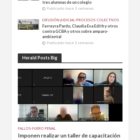
tres alumnas de un colegio
Publicado hace 3 semanas
DIFUSIÓN JUDICIAL
•
PROCESOS COLECTIVOS
Ferreyra Pardo, Claudia Eva Edith y otros
contra GCBA y otros sobre amparo-
ambiental
Publicado hace 3 semanas
Herald Posts Big
FALLOS
•
FUERO PENAL
Imponen realizar un taller de capacitación