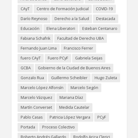
CAyT
Centro de Formación Judicial
COVID-19
Darío Reynoso
Derecho a la Salud
Destacada
Educación
Elena Liberatori
Esteban Centanaro
Fabiana Schafrik
Facultad de Derecho UBA
Fernando Juan Lima
Francisco Ferrer
fuero CAyT
Fuero PCyF
Gabriela Seijas
GCBA
Gobierno de la Ciudad de Buenos Aires
Gonzalo Rua
Guillermo Scheibler
Hugo Zuleta
Marcelo López Alfonsín
Marcelo Segón
Marcelo Vázquez
Mariana Díaz
Martín Converset
Medida Cautelar
Pablo Casas
Patricia López Vergara
PCyF
Portada
Proceso Colectivo
Roberto Andrés Gallardo
Rodolfo Ariza Clerici