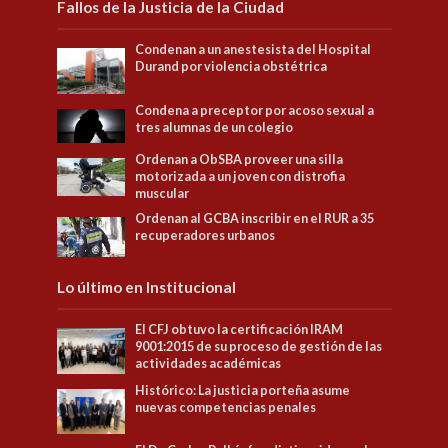
Fallos de la Justicia de la Ciudad
Condenan a un anestesista del Hospital
Durand por violencia obstétrica
Condena a preceptor por acoso sexual a
tres alumnas de un colegio
Ordenan a ObSBA proveer una silla
motorizada a un joven con distrofia
muscular
Ordenan al GCBA inscribir en el RUR a 35
recuperadores urbanos
Lo último en Institucional
El CFJ obtuvo la certificación IRAM
9001:2015 de su proceso de gestión de las
actividades académicas
Histórico: La justicia porteña asume
nuevas competencias penales