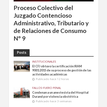
Proceso Colectivo del
Juzgado Contencioso
Administrativo, Tributario y
de Relaciones de Consumo
N° 9
Posts
INSTITUCIONALES
El CFJ obtuvo la certificación IRAM
9001:2015 de su proceso de gestión de las
actividades académicas
Publicado hace 12 horas
FALLOS
•
FUERO PENAL
Condenan a un anestesista del Hospital
Durand por violencia obstétrica
Publicado hace 3 semanas