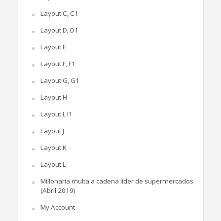
Layout C, C1
Layout D, D1
Layout E
Layout F, F1
Layout G, G1
Layout H
Layout I, I1
Layout J
Layout K
Layout L
Millonaria multa a cadena líder de supermercados
(Abril 2019)
My Account