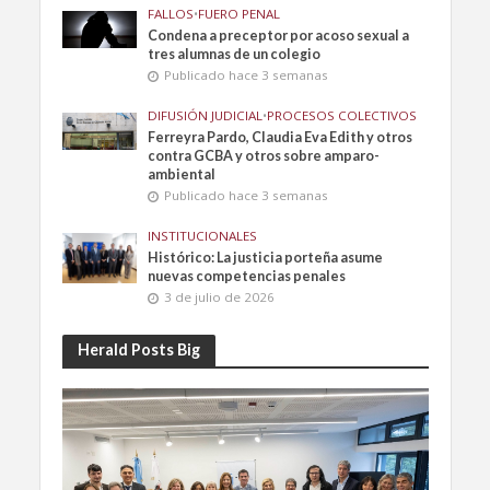
FALLOS
•
FUERO PENAL
Condena a preceptor por acoso sexual a
tres alumnas de un colegio
Publicado hace 3 semanas
DIFUSIÓN JUDICIAL
•
PROCESOS COLECTIVOS
Ferreyra Pardo, Claudia Eva Edith y otros
contra GCBA y otros sobre amparo-
ambiental
Publicado hace 3 semanas
INSTITUCIONALES
Histórico: La justicia porteña asume
nuevas competencias penales
3 de julio de 2026
Herald Posts Big