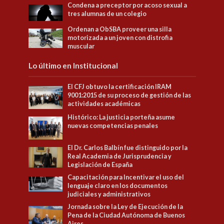
Condena a preceptor por acoso sexual a
tres alumnas de un colegio
Ordenan a ObSBA proveer una silla
motorizada a un joven con distrofia
muscular
Lo último en Institucional
El CFJ obtuvo la certificación IRAM
9001:2015 de su proceso de gestión de las
actividades académicas
Histórico: La justicia porteña asume
nuevas competencias penales
El Dr. Carlos Balbín fue distinguido por la
Real Academia de Jurisprudencia y
Legislación de España
Capacitación para Incentivar el uso del
lenguaje claro en los documentos
judiciales y administrativos
Jornada sobre la Ley de Ejecución de la
Pena de la Ciudad Autónoma de Buenos
Aires