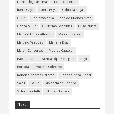
Fernando Juan Lima
Francisco Ferrer
fuero CAyT
Fuero PCyF
Gabriela Seijas
GCBA
Gobierno de la Ciudad de Buenos Aires
Gonzalo Rua
Guillermo Scheibler
Hugo Zuleta
Marcelo López Alfonsín
Marcelo Segón
Marcelo Vázquez
Mariana Díaz
Martín Converset
Medida Cautelar
Pablo Casas
Patricia López Vergara
PCyF
Portada
Proceso Colectivo
Roberto Andrés Gallardo
Rodolfo Ariza Clerici
Sala I
Salud
Violencia de Género
Víctor Trionfetti
Últimas Noticias
Text