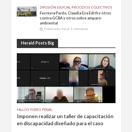
DIFUSIÓN JUDICIAL
•
PROCESOS COLECTIVOS
Ferreyra Pardo, Claudia Eva Edith y otros
contra GCBA y otros sobre amparo-
ambiental
Publicado hace 3 semanas
Herald Posts Big
FALLOS
•
FUERO PENAL
Imponen realizar un taller de capacitación
en discapacidad diseñado para el caso