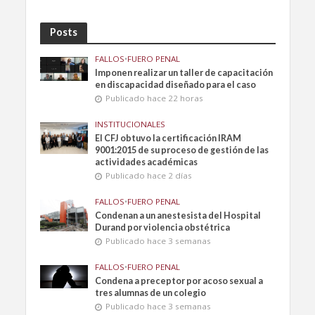
Posts
FALLOS
•
FUERO PENAL
Imponen realizar un taller de capacitación
en discapacidad diseñado para el caso
Publicado hace 22 horas
INSTITUCIONALES
El CFJ obtuvo la certificación IRAM
9001:2015 de su proceso de gestión de las
actividades académicas
Publicado hace 2 días
FALLOS
•
FUERO PENAL
Condenan a un anestesista del Hospital
Durand por violencia obstétrica
Publicado hace 3 semanas
FALLOS
•
FUERO PENAL
Condena a preceptor por acoso sexual a
tres alumnas de un colegio
Publicado hace 3 semanas