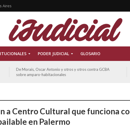
s Aires
ITUCIONALES
PODER JUDICIAL
GLOSARIO
Ferreyra Pardo, Claudia Eva Edith y otros contra GCBA y
otros sobre amparo-ambiental
n a Centro Cultural que funciona c
 bailable en Palermo