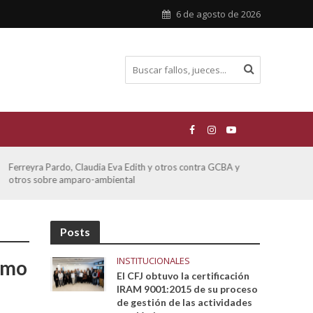
6 de agosto de 2026
ATE contra GCBA sobre amparo – empleo publico otros
San M
sobre
Posts
INSTITUCIONALES
omo
El CFJ obtuvo la certificación
IRAM 9001:2015 de su proceso
de gestión de las actividades