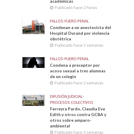
académicas
Publicado hace 2 horas
FALLOS
•
FUERO PENAL
Condenan a un anestesista del
Hospital Durand por violencia
obstétrica
Publicado hace 3 semanas
FALLOS
•
FUERO PENAL
Condena a preceptor por
acoso sexual a tres alumnas
de un colegio
Publicado hace 3 semanas
DIFUSIÓN JUDICIAL
•
PROCESOS COLECTIVOS
Ferreyra Pardo, Claudia Eva
Edith y otros contra GCBA y
otros sobre amparo-
ambiental
Publicado hace 3 semanas