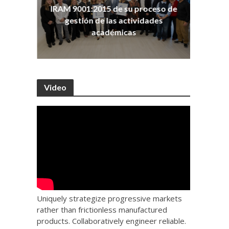
ña
Co
IRAM 9001:2015 de su proceso de
as
Ho
gestión de las actividades
académicas
Video
Uniquely strategize progressive markets
rather than frictionless manufactured
products. Collaboratively engineer reliable.