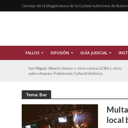
Consejo de la Magistratura de la Ciudad Autónoma de Bueno
FALLOS
DIFUSIÓN
GUÍA JUDICIAL
INST
tros
De Morais, Oscar Antonio y otros y otros contra GCBA
sobre amparo-habitacionales
Tema: Bar
Multa
local