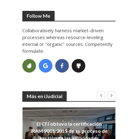
Follow Me
Collaboratively harness market-driven
processes whereas resource-leveling
internal or "organic" sources. Competently
formulate.
Más en iJudicial
oso
El CFJ obtuvo la certificación
n
Co
IRAM 9001:2015 de su proceso de
Ho
gestión de las actividades