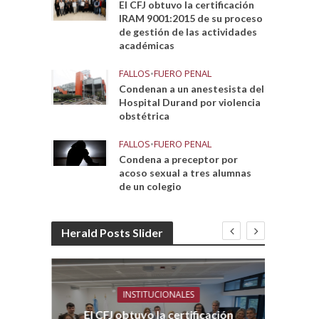
El CFJ obtuvo la certificación
IRAM 9001:2015 de su proceso
de gestión de las actividades
académicas
FALLOS
•
FUERO PENAL
Condenan a un anestesista del
Hospital Durand por violencia
obstétrica
FALLOS
•
FUERO PENAL
Condena a preceptor por
acoso sexual a tres alumnas
de un colegio
Herald Posts Slider
INSTITUCIONALES
El CFJ obtuvo la certificación