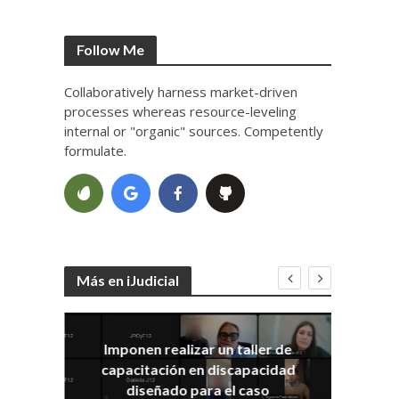
Follow Me
Collaboratively harness market-driven
processes whereas resource-leveling
internal or "organic" sources. Competently
formulate.
Más en iJudicial
Imponen realizar un taller de
E
capacitación en discapacidad
el
IRA
diseñado para el caso
ia