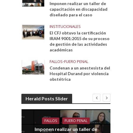
Imponen realizar un taller de
capacitación en discapacidad
diseñado para el caso
INSTITUCIONALES
El CFJ obtuvo la certificación
IRAM 9001:2015 de su proceso
de gestión de las actividades
académicas
FALLOS
•
FUERO PENAL
Condenan a un anestesista del
Hospital Durand por violencia
obstétrica
Herald Posts Slider
FALLOS
FUERO PENAL
Imponen realizar un taller de
dith
E