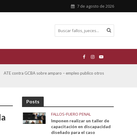
7 de agosto de 2026
ATE contra GCBA sobre amparo – empleo publico otros
San M
sobre
Posts
FALLOS
•
FUERO PENAL
la
Imponen realizar un taller de
capacitación en discapacidad
diseñado para el caso