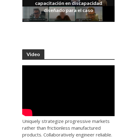
capacitación en discapacidad
os
IRA
diseñado para el caso
Video
Uniquely strategize progressive markets
rather than frictionless manufactured
products. Collaboratively engineer reliable.