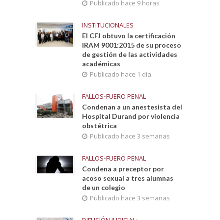
Publicado hace 9 horas
INSTITUCIONALES
El CFJ obtuvo la certificación
IRAM 9001:2015 de su proceso
de gestión de las actividades
académicas
Publicado hace 1 día
FALLOS
•
FUERO PENAL
Condenan a un anestesista del
Hospital Durand por violencia
obstétrica
Publicado hace 3 semanas
FALLOS
•
FUERO PENAL
Condena a preceptor por
acoso sexual a tres alumnas
de un colegio
Publicado hace 3 semanas