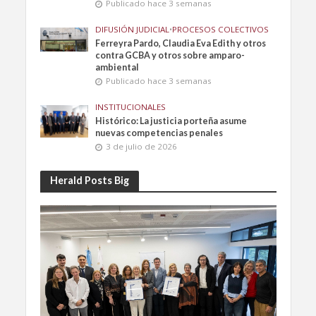
Publicado hace 3 semanas
DIFUSIÓN JUDICIAL
•
PROCESOS COLECTIVOS
Ferreyra Pardo, Claudia Eva Edith y otros
contra GCBA y otros sobre amparo-
ambiental
Publicado hace 3 semanas
INSTITUCIONALES
Histórico: La justicia porteña asume
nuevas competencias penales
3 de julio de 2026
Herald Posts Big