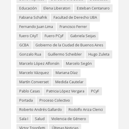
Educación
Elena Liberatori
Esteban Centanaro
Fabiana Schafrik
Facultad de Derecho UBA
Fernando Juan Lima
Francisco Ferrer
fuero CAyT
Fuero PCyF
Gabriela Seijas
GCBA
Gobierno de la Ciudad de Buenos Aires
Gonzalo Rua
Guillermo Scheibler
Hugo Zuleta
Marcelo López Alfonsín
Marcelo Segón
Marcelo Vázquez
Mariana Díaz
Martín Converset
Medida Cautelar
Pablo Casas
Patricia López Vergara
PCyF
Portada
Proceso Colectivo
Roberto Andrés Gallardo
Rodolfo Ariza Clerici
Sala I
Salud
Violencia de Género
Víctor Trionfetti
Últimas Noticias