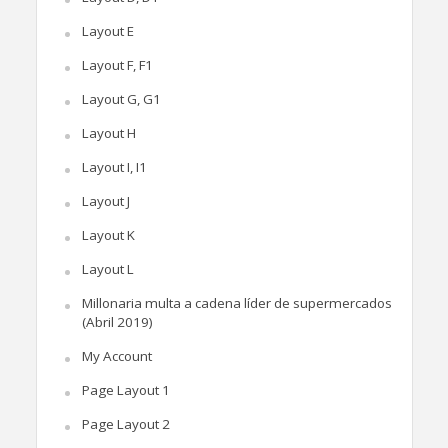
Layout E
Layout F, F1
Layout G, G1
Layout H
Layout I, I1
Layout J
Layout K
Layout L
Millonaria multa a cadena líder de supermercados
(Abril 2019)
My Account
Page Layout 1
Page Layout 2