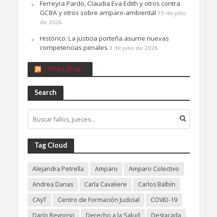
Ferreyra Pardo, Claudia Eva Edith y otros contra
GCBA y otros sobre amparo-ambiental
15 de julio
de 2026
Histórico: La justicia porteña asume nuevas
competencias penales
3 de julio de 2026
Meks Blog
Search
Tag Cloud
Alejandra Petrella
Amparo
Amparo Colectivo
Andrea Danas
Carla Cavaliere
Carlos Balbín
CAyT
Centro de Formación Judicial
COVID-19
Darío Reynoso
Derecho a la Salud
Destacada