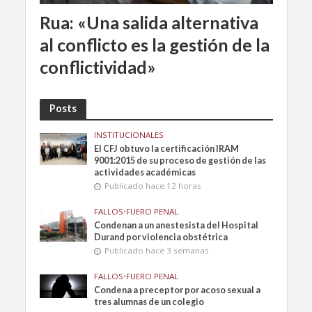
Rua: «Una salida alternativa
al conflicto es la gestión de la
conflictividad»
Posts
INSTITUCIONALES
El CFJ obtuvo la certificación IRAM
9001:2015 de su proceso de gestión de las
actividades académicas
Publicado hace 12 horas
FALLOS
•
FUERO PENAL
Condenan a un anestesista del Hospital
Durand por violencia obstétrica
Publicado hace 3 semanas
FALLOS
•
FUERO PENAL
Condena a preceptor por acoso sexual a
tres alumnas de un colegio