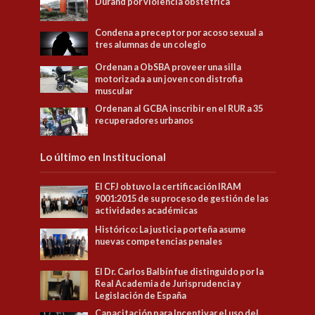
Durand por violencia obstétrica
Condena a preceptor por acoso sexual a
tres alumnas de un colegio
Ordenan a ObSBA proveer una silla
motorizada a un joven con distrofia
muscular
Ordenan al GCBA inscribir en el RUR a 35
recuperadores urbanos
Lo último en Institucional
El CFJ obtuvo la certificación IRAM
9001:2015 de su proceso de gestión de las
actividades académicas
Histórico: La justicia porteña asume
nuevas competencias penales
El Dr. Carlos Balbín fue distinguido por la
Real Academia de Jurisprudencia y
Legislación de España
Capacitación para Incentivar el uso del