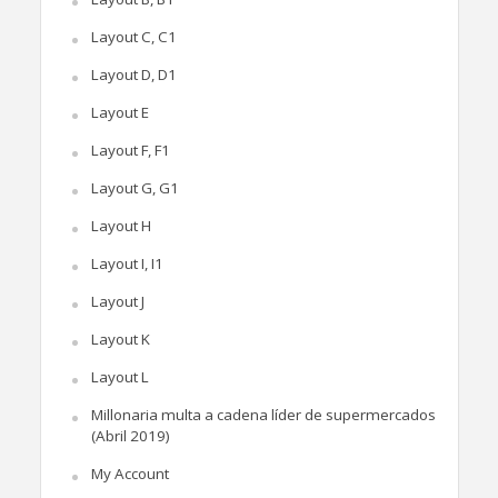
Layout C, C1
Layout D, D1
Layout E
Layout F, F1
Layout G, G1
Layout H
Layout I, I1
Layout J
Layout K
Layout L
Millonaria multa a cadena líder de supermercados
(Abril 2019)
My Account