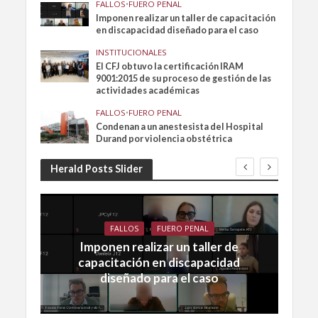
FALLOS
•
FUERO PENAL
Imponen realizar un taller de capacitación
en discapacidad diseñado para el caso
INSTITUCIONALES
El CFJ obtuvo la certificación IRAM
9001:2015 de su proceso de gestión de las
actividades académicas
FALLOS
•
FUERO PENAL
Condenan a un anestesista del Hospital
Durand por violencia obstétrica
Herald Posts Slider
FALLOS
FUERO PENAL
Imponen realizar un taller de
capacitación en discapacidad
diseñado para el caso