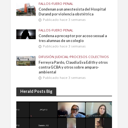
FALLOS
•
FUERO PENAL
Condenan a un anestesista del Hospital
Durand por violencia obstétrica
Publicado hace 3 semanas
FALLOS
•
FUERO PENAL
Condena a preceptor por acoso sexual a
tres alumnas de un colegio
Publicado hace 3 semanas
DIFUSIÓN JUDICIAL
•
PROCESOS COLECTIVOS
Ferreyra Pardo, Claudia Eva Edith y otros
contra GCBA y otros sobre amparo-
ambiental
Publicado hace 3 semanas
Herald Posts Big