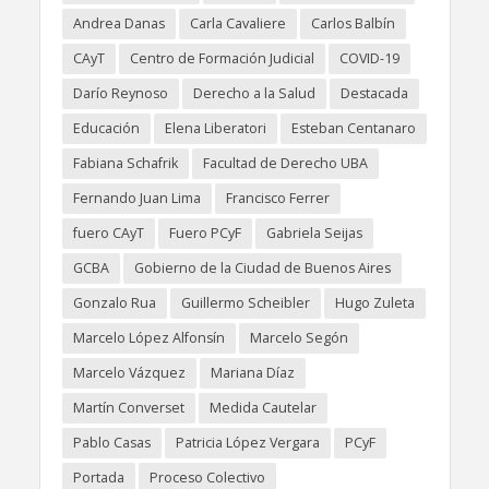
Andrea Danas
Carla Cavaliere
Carlos Balbín
CAyT
Centro de Formación Judicial
COVID-19
Darío Reynoso
Derecho a la Salud
Destacada
Educación
Elena Liberatori
Esteban Centanaro
Fabiana Schafrik
Facultad de Derecho UBA
Fernando Juan Lima
Francisco Ferrer
fuero CAyT
Fuero PCyF
Gabriela Seijas
GCBA
Gobierno de la Ciudad de Buenos Aires
Gonzalo Rua
Guillermo Scheibler
Hugo Zuleta
Marcelo López Alfonsín
Marcelo Segón
Marcelo Vázquez
Mariana Díaz
Martín Converset
Medida Cautelar
Pablo Casas
Patricia López Vergara
PCyF
Portada
Proceso Colectivo