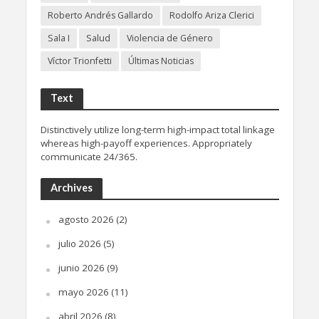
Roberto Andrés Gallardo
Rodolfo Ariza Clerici
Sala I
Salud
Violencia de Género
Víctor Trionfetti
Últimas Noticias
Text
Distinctively utilize long-term high-impact total linkage
whereas high-payoff experiences. Appropriately
communicate 24/365.
Archives
agosto 2026
(2)
julio 2026
(5)
junio 2026
(9)
mayo 2026
(11)
abril 2026
(8)