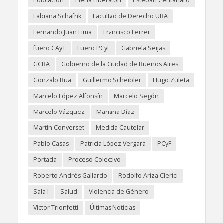
Educación
Elena Liberatori
Esteban Centanaro
Fabiana Schafrik
Facultad de Derecho UBA
Fernando Juan Lima
Francisco Ferrer
fuero CAyT
Fuero PCyF
Gabriela Seijas
GCBA
Gobierno de la Ciudad de Buenos Aires
Gonzalo Rua
Guillermo Scheibler
Hugo Zuleta
Marcelo López Alfonsín
Marcelo Segón
Marcelo Vázquez
Mariana Díaz
Martín Converset
Medida Cautelar
Pablo Casas
Patricia López Vergara
PCyF
Portada
Proceso Colectivo
Roberto Andrés Gallardo
Rodolfo Ariza Clerici
Sala I
Salud
Violencia de Género
Víctor Trionfetti
Últimas Noticias