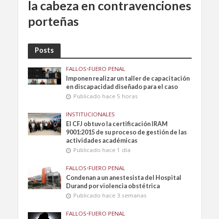
la cabeza en contravenciones
porteñas
Posts
FALLOS
•
FUERO PENAL
Imponen realizar un taller de capacitación
en discapacidad diseñado para el caso
Publicado hace 5 horas
INSTITUCIONALES
El CFJ obtuvo la certificación IRAM
9001:2015 de su proceso de gestión de las
actividades académicas
Publicado hace 1 día
FALLOS
•
FUERO PENAL
Condenan a un anestesista del Hospital
Durand por violencia obstétrica
Publicado hace 3 semanas
FALLOS
•
FUERO PENAL