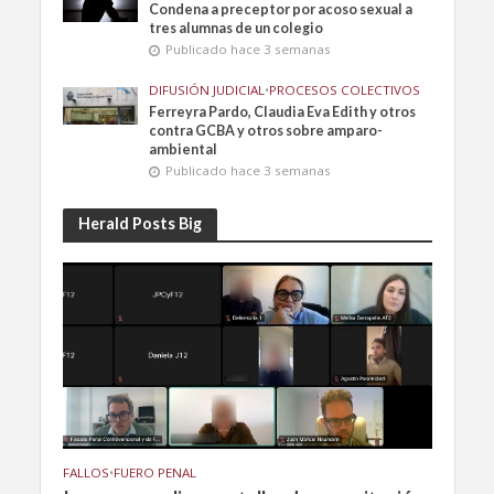
Condena a preceptor por acoso sexual a
tres alumnas de un colegio
Publicado hace 3 semanas
DIFUSIÓN JUDICIAL
•
PROCESOS COLECTIVOS
Ferreyra Pardo, Claudia Eva Edith y otros
contra GCBA y otros sobre amparo-
ambiental
Publicado hace 3 semanas
Herald Posts Big
FALLOS
•
FUERO PENAL