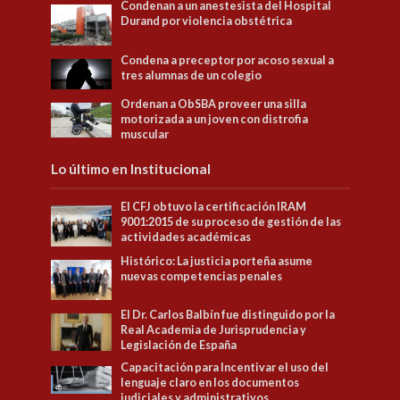
Condenan a un anestesista del Hospital
Durand por violencia obstétrica
Condena a preceptor por acoso sexual a
tres alumnas de un colegio
Ordenan a ObSBA proveer una silla
motorizada a un joven con distrofia
muscular
Lo último en Institucional
El CFJ obtuvo la certificación IRAM
9001:2015 de su proceso de gestión de las
actividades académicas
Histórico: La justicia porteña asume
nuevas competencias penales
El Dr. Carlos Balbín fue distinguido por la
Real Academia de Jurisprudencia y
Legislación de España
Capacitación para Incentivar el uso del
lenguaje claro en los documentos
judiciales y administrativos