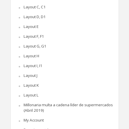
Layout C, C1
Layout D, D1
Layout E
Layout F, F1
Layout G, G1
Layout H
Layout I, I1
Layout J
Layout K
Layout L
Millonaria multa a cadena líder de supermercados
(Abril 2019)
My Account