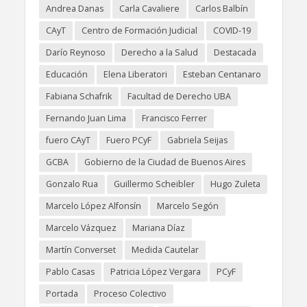
Andrea Danas
Carla Cavaliere
Carlos Balbín
CAyT
Centro de Formación Judicial
COVID-19
Darío Reynoso
Derecho a la Salud
Destacada
Educación
Elena Liberatori
Esteban Centanaro
Fabiana Schafrik
Facultad de Derecho UBA
Fernando Juan Lima
Francisco Ferrer
fuero CAyT
Fuero PCyF
Gabriela Seijas
GCBA
Gobierno de la Ciudad de Buenos Aires
Gonzalo Rua
Guillermo Scheibler
Hugo Zuleta
Marcelo López Alfonsín
Marcelo Segón
Marcelo Vázquez
Mariana Díaz
Martín Converset
Medida Cautelar
Pablo Casas
Patricia López Vergara
PCyF
Portada
Proceso Colectivo