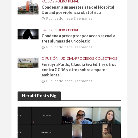
FALLOS
•
FUERO PENAL
Condenan a un anestesista del Hospital
Durand por violencia obstétrica
Publicado hace 3 semanas
FALLOS
•
FUERO PENAL
Condena a preceptor por acoso sexual a
tres alumnas de un colegio
Publicado hace 3 semanas
DIFUSIÓN JUDICIAL
•
PROCESOS COLECTIVOS
Ferreyra Pardo, Claudia Eva Edith y otros
contra GCBA y otros sobre amparo-
ambiental
Publicado hace 3 semanas
Herald Posts Big