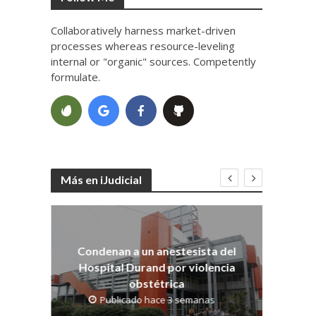
Collaboratively harness market-driven
processes whereas resource-leveling
internal or "organic" sources. Competently
formulate.
Más en iJudicial
Co
dith
os
Condenan a un anestesista del
Hospital Durand por violencia
obstétrica
Publicado hace 3 semanas