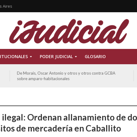
s Aires
ITUCIONALES
PODER JUDICIAL
GLOSARIO
De Morais, Oscar Antonio y otros y otros contra GCBA
sobre amparo-habitacionales
 ilegal: Ordenan allanamiento de d
itos de mercadería en Caballito