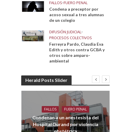
FALLOS
•
FUERO PENAL
Condena a preceptor por
acoso sexual a tres alumnas
de un colegio
DIFUSIÓN JUDICIAL
•
PROCESOS COLECTIVOS
Ferreyra Pardo, Claudia Eva
Edith y otros contra GCBA y
otros sobre amparo-
ambiental
Herald Posts Slider
FALLOS
FUERO PENAL
Co
aro
Condenan a un anestesista del
Hospital Durand por violencia
obstétrica