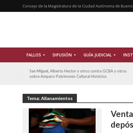
Consejo de la Magistratura de la Ciudad Autónoma de Bueno
FALLOS
DIFUSIÓN
GUÍA JUDICIAL
INST
tros
San Miguel, Alberto Hector y otros contra GCBA y otros
sobre Amparo-Patrimonio Cultural Histórico
Tema: Allanamientos
Venta
depós