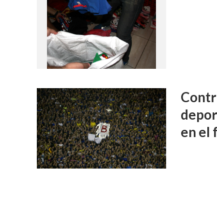
Contr
deport
en el 