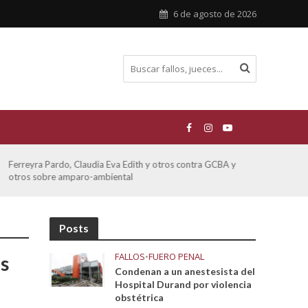
6 de agosto de 2026
Ferreyra Pardo, Claudia Eva Edith y otros contra GCBA y
ATE 
otros sobre amparo-ambiental
Posts
FALLOS
•
FUERO PENAL
os
Condenan a un anestesista del
Hospital Durand por violencia
obstétrica