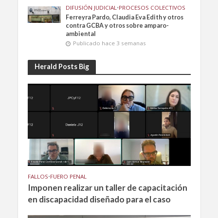
DIFUSIÓN JUDICIAL
•
PROCESOS COLECTIVOS
Ferreyra Pardo, Claudia Eva Edith y otros
contra GCBA y otros sobre amparo-
ambiental
Publicado hace 3 semanas
Herald Posts Big
FALLOS
•
FUERO PENAL
Imponen realizar un taller de capacitación
en discapacidad diseñado para el caso