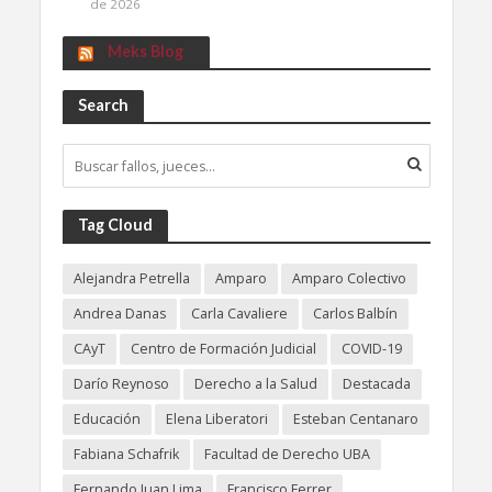
de 2026
Meks Blog
Search
Tag Cloud
Alejandra Petrella
Amparo
Amparo Colectivo
Andrea Danas
Carla Cavaliere
Carlos Balbín
CAyT
Centro de Formación Judicial
COVID-19
Darío Reynoso
Derecho a la Salud
Destacada
Educación
Elena Liberatori
Esteban Centanaro
Fabiana Schafrik
Facultad de Derecho UBA
Fernando Juan Lima
Francisco Ferrer