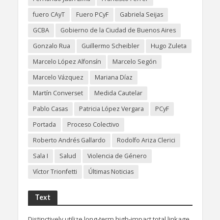
fuero CAyT
Fuero PCyF
Gabriela Seijas
GCBA
Gobierno de la Ciudad de Buenos Aires
Gonzalo Rua
Guillermo Scheibler
Hugo Zuleta
Marcelo López Alfonsín
Marcelo Segón
Marcelo Vázquez
Mariana Díaz
Martín Converset
Medida Cautelar
Pablo Casas
Patricia López Vergara
PCyF
Portada
Proceso Colectivo
Roberto Andrés Gallardo
Rodolfo Ariza Clerici
Sala I
Salud
Violencia de Género
Víctor Trionfetti
Últimas Noticias
Text
Distinctively utilize long-term high-impact total linkage