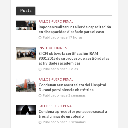
Posts
FALLOS
•
FUERO PENAL
Imponen realizar un taller de capacitación
en discapacidad diseñado para el caso
Publicado hace 17 horas
INSTITUCIONALES
El CFJ obtuvo la certificación IRAM
9001:2015 de su proceso de gestión de las
actividades académicas
Publicado hace 2 días
FALLOS
•
FUERO PENAL
Condenan a un anestesista del Hospital
Durand por violencia obstétrica
Publicado hace 3 semanas
FALLOS
•
FUERO PENAL
Condena a preceptor por acoso sexual a
tres alumnas de un colegio
Publicado hace 3 semanas