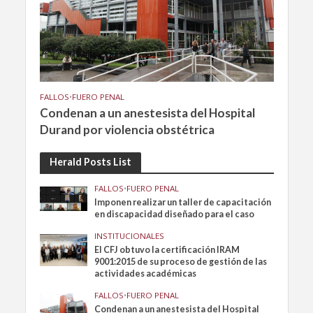
FALLOS
•
FUERO PENAL
Condenan a un anestesista del Hospital
Durand por violencia obstétrica
Herald Posts List
FALLOS
•
FUERO PENAL
Imponen realizar un taller de capacitación
en discapacidad diseñado para el caso
INSTITUCIONALES
El CFJ obtuvo la certificación IRAM
9001:2015 de su proceso de gestión de las
actividades académicas
FALLOS
•
FUERO PENAL
Condenan a un anestesista del Hospital