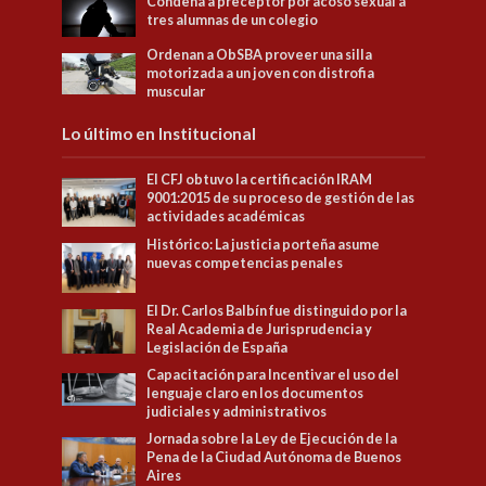
Condena a preceptor por acoso sexual a
tres alumnas de un colegio
Ordenan a ObSBA proveer una silla
motorizada a un joven con distrofia
muscular
Lo último en Institucional
El CFJ obtuvo la certificación IRAM
9001:2015 de su proceso de gestión de las
actividades académicas
Histórico: La justicia porteña asume
nuevas competencias penales
El Dr. Carlos Balbín fue distinguido por la
Real Academia de Jurisprudencia y
Legislación de España
Capacitación para Incentivar el uso del
lenguaje claro en los documentos
judiciales y administrativos
Jornada sobre la Ley de Ejecución de la
Pena de la Ciudad Autónoma de Buenos
Aires