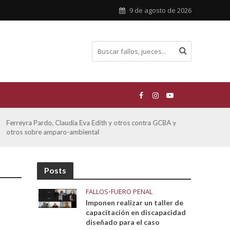
9 de agosto de 2026
Ferreyra Pardo, Claudia Eva Edith y otros contra GCBA y
ATE 
otros sobre amparo-ambiental
Posts
FALLOS
•
FUERO PENAL
Imponen realizar un taller de
capacitación en discapacidad
diseñado para el caso