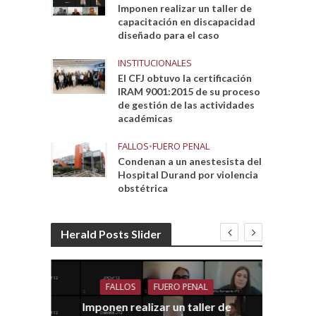
Imponen realizar un taller de
capacitación en discapacidad
diseñado para el caso
INSTITUCIONALES
El CFJ obtuvo la certificación
IRAM 9001:2015 de su proceso
de gestión de las actividades
académicas
FALLOS
•
FUERO PENAL
Condenan a un anestesista del
Hospital Durand por violencia
obstétrica
Herald Posts Slider
FALLOS
FUERO PENAL
Imponen realizar un taller de
dith
E