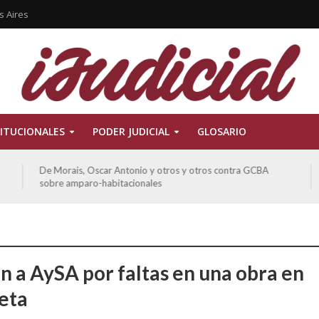
s Aires
ITUCIONALES
PODER JUDICIAL
GLOSARIO
De Morais, Oscar Antonio y otros y otros contra GCBA
sobre amparo-habitacionales
n a AySA por faltas en una obra en
eta