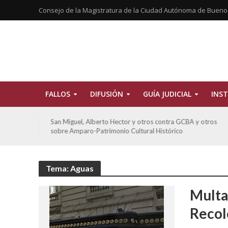
Consejo de la Magistratura de la Ciudad Autónoma de Bueno
FALLOS
DIFUSIÓN
GUÍA JUDICIAL
INST
tros
San Miguel, Alberto Hector y otros contra GCBA y otros
sobre Amparo-Patrimonio Cultural Histórico
Tema: Aguas
Multa
Recol