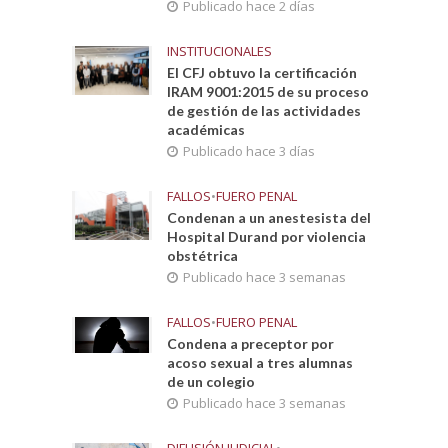
Publicado hace 2 días
INSTITUCIONALES
El CFJ obtuvo la certificación
IRAM 9001:2015 de su proceso
de gestión de las actividades
académicas
Publicado hace 3 días
FALLOS
•
FUERO PENAL
Condenan a un anestesista del
Hospital Durand por violencia
obstétrica
Publicado hace 3 semanas
FALLOS
•
FUERO PENAL
Condena a preceptor por
acoso sexual a tres alumnas
de un colegio
Publicado hace 3 semanas