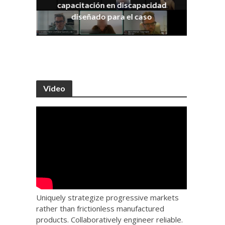
capacitación en discapacidad
os
IRA
diseñado para el caso
Video
Uniquely strategize progressive markets
rather than frictionless manufactured
products. Collaboratively engineer reliable.