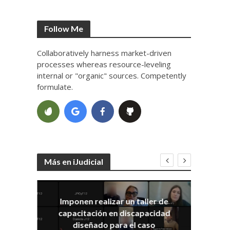
Follow Me
Collaboratively harness market-driven
processes whereas resource-leveling
internal or "organic" sources. Competently
formulate.
Más en iJudicial
Imponen realizar un taller de
E
capacitación en discapacidad
el
IRA
diseñado para el caso
ia