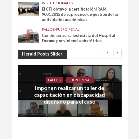
INSTITUCIONALES
El CFJ obtuvo la certificación IRAM
9001:2015 de su proceso de gestión de las
actividades académicas
FALLOS
•
FUERO PENAL
Condenan a un anestesista del Hospital
Durand por violencia obstétrica
Herald Posts Slider
FALLOS
FUERO PENAL
Imponen realizar un taller de
capacitación en discapacidad
diseñado para el caso