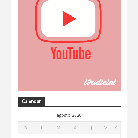
Calendar
agosto 2026
D
L
M
X
J
V
S