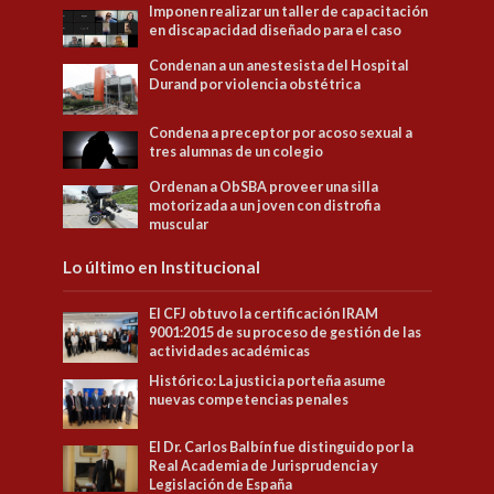
Imponen realizar un taller de capacitación
en discapacidad diseñado para el caso
Condenan a un anestesista del Hospital
Durand por violencia obstétrica
Condena a preceptor por acoso sexual a
tres alumnas de un colegio
Ordenan a ObSBA proveer una silla
motorizada a un joven con distrofia
muscular
Lo último en Institucional
El CFJ obtuvo la certificación IRAM
9001:2015 de su proceso de gestión de las
actividades académicas
Histórico: La justicia porteña asume
nuevas competencias penales
El Dr. Carlos Balbín fue distinguido por la
Real Academia de Jurisprudencia y
Legislación de España