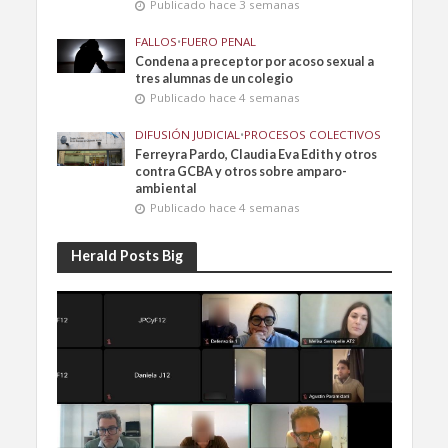
Publicado hace 3 semanas
FALLOS
•
FUERO PENAL
Condena a preceptor por acoso sexual a
tres alumnas de un colegio
Publicado hace 4 semanas
DIFUSIÓN JUDICIAL
•
PROCESOS COLECTIVOS
Ferreyra Pardo, Claudia Eva Edith y otros
contra GCBA y otros sobre amparo-
ambiental
Publicado hace 4 semanas
Herald Posts Big