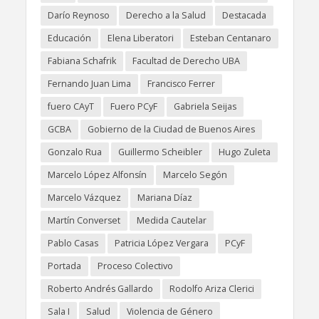
Darío Reynoso
Derecho a la Salud
Destacada
Educación
Elena Liberatori
Esteban Centanaro
Fabiana Schafrik
Facultad de Derecho UBA
Fernando Juan Lima
Francisco Ferrer
fuero CAyT
Fuero PCyF
Gabriela Seijas
GCBA
Gobierno de la Ciudad de Buenos Aires
Gonzalo Rua
Guillermo Scheibler
Hugo Zuleta
Marcelo López Alfonsín
Marcelo Segón
Marcelo Vázquez
Mariana Díaz
Martín Converset
Medida Cautelar
Pablo Casas
Patricia López Vergara
PCyF
Portada
Proceso Colectivo
Roberto Andrés Gallardo
Rodolfo Ariza Clerici
Sala I
Salud
Violencia de Género