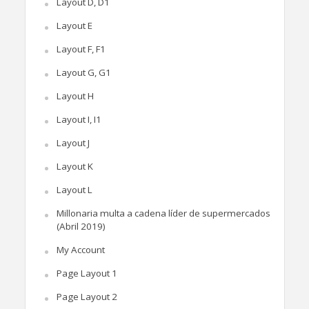
Layout D, D1
Layout E
Layout F, F1
Layout G, G1
Layout H
Layout I, I1
Layout J
Layout K
Layout L
Millonaria multa a cadena líder de supermercados
(Abril 2019)
My Account
Page Layout 1
Page Layout 2