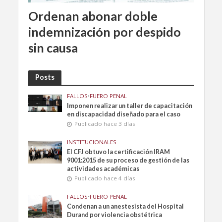
Ordenan abonar doble
indemnización por despido
sin causa
Posts
FALLOS
•
FUERO PENAL
Imponen realizar un taller de capacitación
en discapacidad diseñado para el caso
Publicado hace 3 días
INSTITUCIONALES
El CFJ obtuvo la certificación IRAM
9001:2015 de su proceso de gestión de las
actividades académicas
Publicado hace 4 días
FALLOS
•
FUERO PENAL
Condenan a un anestesista del Hospital
Durand por violencia obstétrica