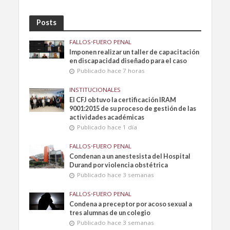
Posts
FALLOS
•
FUERO PENAL
Imponen realizar un taller de capacitación
en discapacidad diseñado para el caso
Publicado hace 7 horas
INSTITUCIONALES
El CFJ obtuvo la certificación IRAM
9001:2015 de su proceso de gestión de las
actividades académicas
Publicado hace 1 día
FALLOS
•
FUERO PENAL
Condenan a un anestesista del Hospital
Durand por violencia obstétrica
Publicado hace 3 semanas
FALLOS
•
FUERO PENAL
Condena a preceptor por acoso sexual a
tres alumnas de un colegio
Publicado hace 3 semanas