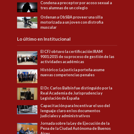
Condena a preceptor por acoso sexual a
tres alumnas de un colegio
Ordenan a ObSBA proveer una silla
motorizada a un joven con distrofia
muscular
Lo último en Institucional
El CFJ obtuvo la certificación IRAM
9001:2015 de su proceso de gestión de las
actividades académicas
Histórico: La justicia porteña asume
nuevas competencias penales
El Dr. Carlos Balbín fue distinguido por la
Real Academia de Jurisprudencia y
Legislación de España
Capacitación para Incentivar el uso del
lenguaje claro en los documentos
judiciales y administrativos
Jornada sobre la Ley de Ejecución de la
Pena de la Ciudad Autónoma de Buenos
Aires