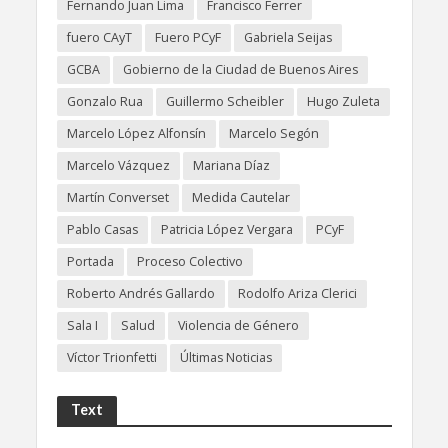
Fernando Juan Lima
Francisco Ferrer
fuero CAyT
Fuero PCyF
Gabriela Seijas
GCBA
Gobierno de la Ciudad de Buenos Aires
Gonzalo Rua
Guillermo Scheibler
Hugo Zuleta
Marcelo López Alfonsín
Marcelo Segón
Marcelo Vázquez
Mariana Díaz
Martín Converset
Medida Cautelar
Pablo Casas
Patricia López Vergara
PCyF
Portada
Proceso Colectivo
Roberto Andrés Gallardo
Rodolfo Ariza Clerici
Sala I
Salud
Violencia de Género
Víctor Trionfetti
Últimas Noticias
Text