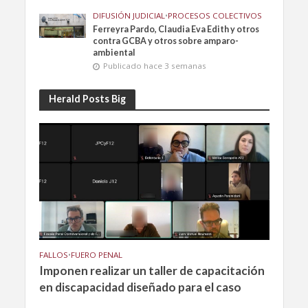
DIFUSIÓN JUDICIAL
•
PROCESOS COLECTIVOS
Ferreyra Pardo, Claudia Eva Edith y otros
contra GCBA y otros sobre amparo-
ambiental
Publicado hace 3 semanas
Herald Posts Big
FALLOS
•
FUERO PENAL
Imponen realizar un taller de capacitación
en discapacidad diseñado para el caso