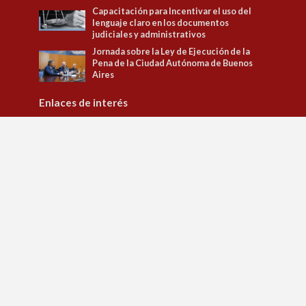
Capacitación para Incentivar el uso del
lenguaje claro en los documentos
judiciales y administrativos
Jornada sobre la Ley de Ejecución de la
Pena de la Ciudad Autónoma de Buenos
Aires
Enlaces de interés
Tribunal Superior de Justicia
Observatorio de Políticas Penitenciarias y DD.HH.
Observatorio de Género
Jusbaires Editorial
Defensa del litigante
Centro de la Justicia de la Mujer
Centro de Formación Judicial
Juristeca