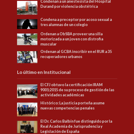
Condenan a un anestesista del Hospital
Durand por violencia obstétrica
Condena a preceptor por acoso sexual a
tres alumnas de un colegio
Ordenan a ObSBA proveer una silla
motorizada a un joven con distrofia
muscular
Ordenan al GCBA inscribir en el RUR a 35
recuperadores urbanos
Lo último en Institucional
El CFJ obtuvo la certificación IRAM
9001:2015 de su proceso de gestión de las
actividades académicas
Histórico: La justicia porteña asume
nuevas competencias penales
El Dr. Carlos Balbín fue distinguido por la
Real Academia de Jurisprudencia y
Legislación de España