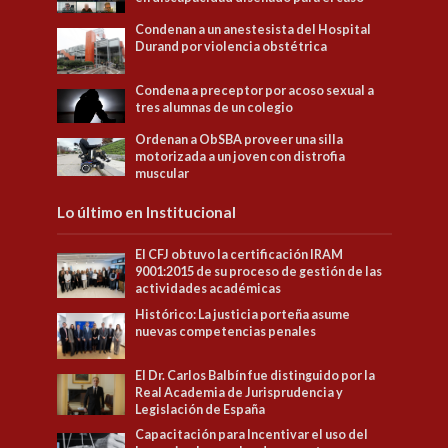
Condenan a un anestesista del Hospital
Durand por violencia obstétrica
Condena a preceptor por acoso sexual a
tres alumnas de un colegio
Ordenan a ObSBA proveer una silla
motorizada a un joven con distrofia
muscular
Lo último en Institucional
El CFJ obtuvo la certificación IRAM
9001:2015 de su proceso de gestión de las
actividades académicas
Histórico: La justicia porteña asume
nuevas competencias penales
El Dr. Carlos Balbín fue distinguido por la
Real Academia de Jurisprudencia y
Legislación de España
Capacitación para Incentivar el uso del