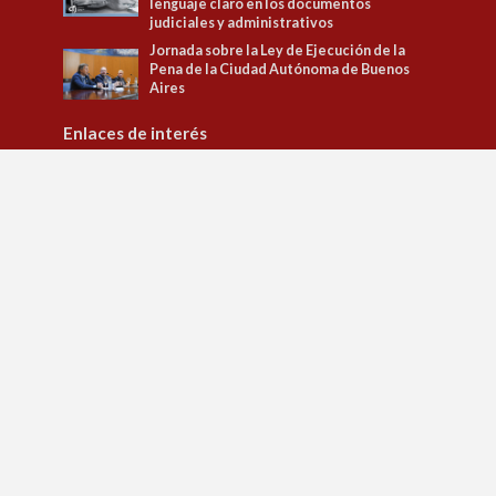
lenguaje claro en los documentos
judiciales y administrativos
Jornada sobre la Ley de Ejecución de la
Pena de la Ciudad Autónoma de Buenos
Aires
Enlaces de interés
Tribunal Superior de Justicia
Observatorio de Políticas Penitenciarias y DD.HH.
Observatorio de Género
Jusbaires Editorial
Defensa del litigante
Centro de la Justicia de la Mujer
Centro de Formación Judicial
Juristeca