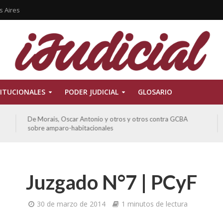
s Aires
ITUCIONALES
PODER JUDICIAL
GLOSARIO
De Morais, Oscar Antonio y otros y otros contra GCBA
sobre amparo-habitacionales
Juzgado N°7 | PCyF
30 de marzo de 2014
1 minutos de lectura