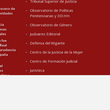
Tribunal Superior de Justicia
roceso de
Observatorio de Políticas
ividades
Penitenciarias y DD.HH.
cia
Observatorio de Género
evas
Jusbaires Editorial
ales
n fue
Defensa del litigante
 Real
prudencia
Centro de la Justicia de la Mujer
spaña
Centro de Formación Judicial
el
Juristeca
los
ales y
ey de
na de la
 de