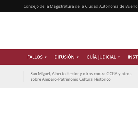
Consejo de la Magistratura de la Ciudad Autónoma de Bueno
FALLOS
DIFUSIÓN
GUÍA JUDICIAL
INST
tros
San Miguel, Alberto Hector y otros contra GCBA y otros
sobre Amparo-Patrimonio Cultural Histórico