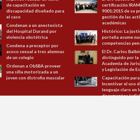
de capacitación en
certificación IRAM
discapacidad diseñado para
9001:2015 de su p
el caso
gestión de las act
académicas
Condenan a un anestesista
del Hospital Durand por
Histórico: La justi
violencia obstétrica
porteña asume nu
competencias pen
Condena a preceptor por
acoso sexual a tres alumnas
El Dr. Carlos Balbí
de un colegio
distinguido por la
Academia de Juris
Ordenan a ObSBA proveer
y Legislación de E
una silla motorizada a un
joven con distrofia muscular
Capacitación para
Incentivar el uso d
lenguaje claro en 
documentos judici
administrativos
Jornada sobre la L
Ejecución de la Pe
Ciudad Autónoma
Buenos Aires