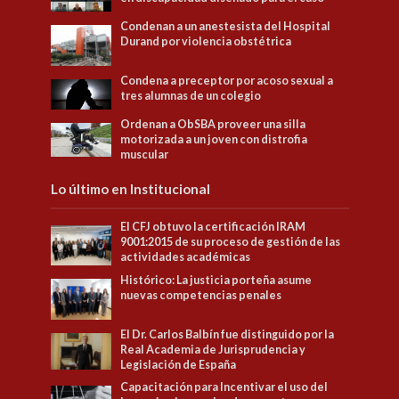
Condenan a un anestesista del Hospital
Durand por violencia obstétrica
Condena a preceptor por acoso sexual a
tres alumnas de un colegio
Ordenan a ObSBA proveer una silla
motorizada a un joven con distrofia
muscular
Lo último en Institucional
El CFJ obtuvo la certificación IRAM
9001:2015 de su proceso de gestión de las
actividades académicas
Histórico: La justicia porteña asume
nuevas competencias penales
El Dr. Carlos Balbín fue distinguido por la
Real Academia de Jurisprudencia y
Legislación de España
Capacitación para Incentivar el uso del