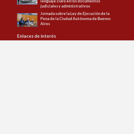
lenguaje claro en los documentos
judiciales y administrativos
Jornada sobre la Ley de Ejecución de la
Pena de la Ciudad Autónoma de Buenos
Aires
Enlaces de interés
Tribunal Superior de Justicia
Observatorio de Políticas Penitenciarias y DD.HH.
Observatorio de Género
Jusbaires Editorial
Defensa del litigante
Centro de la Justicia de la Mujer
Centro de Formación Judicial
Juristeca