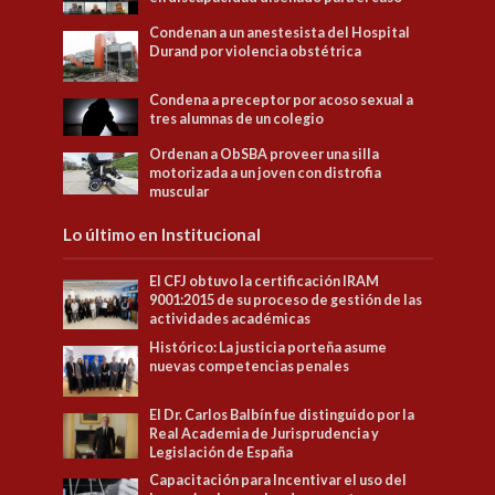
Condenan a un anestesista del Hospital
Durand por violencia obstétrica
Condena a preceptor por acoso sexual a
tres alumnas de un colegio
Ordenan a ObSBA proveer una silla
motorizada a un joven con distrofia
muscular
Lo último en Institucional
El CFJ obtuvo la certificación IRAM
9001:2015 de su proceso de gestión de las
actividades académicas
Histórico: La justicia porteña asume
nuevas competencias penales
El Dr. Carlos Balbín fue distinguido por la
Real Academia de Jurisprudencia y
Legislación de España
Capacitación para Incentivar el uso del