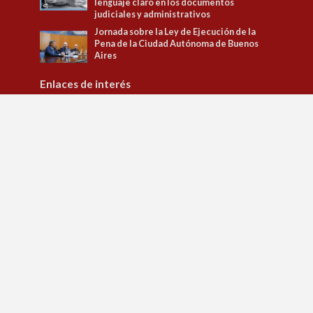
lenguaje claro en los documentos
judiciales y administrativos
Jornada sobre la Ley de Ejecución de la
Pena de la Ciudad Autónoma de Buenos
Aires
Enlaces de interés
Tribunal Superior de Justicia
Observatorio de Políticas Penitenciarias y DD.HH.
Observatorio de Género
Jusbaires Editorial
Defensa del litigante
Centro de la Justicia de la Mujer
Centro de Formación Judicial
Juristeca