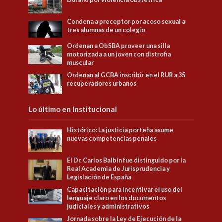
Condena a preceptor por acoso sexual a
tres alumnas de un colegio
Ordenan a ObSBA proveer una silla
motorizada a un joven con distrofia
muscular
Ordenan al GCBA inscribir en el RUR a 35
recuperadores urbanos
Lo último en Institucional
Histórico: La justicia porteña asume
nuevas competencias penales
El Dr. Carlos Balbín fue distinguido por la
Real Academia de Jurisprudencia y
Legislación de España
Capacitación para Incentivar el uso del
lenguaje claro en los documentos
judiciales y administrativos
Jornada sobre la Ley de Ejecución de la