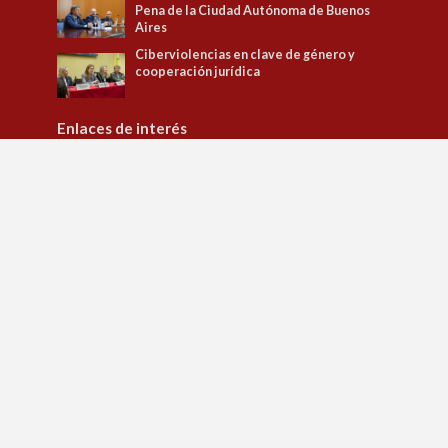
Pena de la Ciudad Autónoma de Buenos
Aires
Ciberviolencias en clave de género y
cooperación jurídica
Enlaces de interés
Tribunal Superior de Justicia
Observatorio de Políticas Penitenciarias y DD.HH.
Observatorio de Género
Jusbaires Editorial
Defensa del litigante
Centro de la Justicia de la Mujer
Centro de Formación Judicial
Juristeca