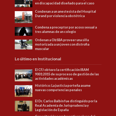
en discapacidad diseñado para el caso
Condenan a un anestesista del Hospital
Durand por violencia obstétrica
Condena a preceptor por acoso sexual a
tres alumnas de un colegio
Ordenan a ObSBA proveer una silla
motorizada a un joven con distrofia
muscular
Lo último en Institucional
El CFJ obtuvo la certificación IRAM
9001:2015 de su proceso de gestión de las
actividades académicas
Histórico: La justicia porteña asume
nuevas competencias penales
El Dr. Carlos Balbín fue distinguido por la
Real Academia de Jurisprudencia y
Legislación de España