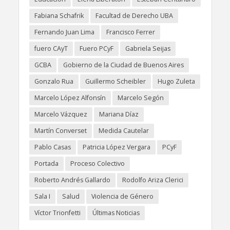
Fabiana Schafrik
Facultad de Derecho UBA
Fernando Juan Lima
Francisco Ferrer
fuero CAyT
Fuero PCyF
Gabriela Seijas
GCBA
Gobierno de la Ciudad de Buenos Aires
Gonzalo Rua
Guillermo Scheibler
Hugo Zuleta
Marcelo López Alfonsín
Marcelo Segón
Marcelo Vázquez
Mariana Díaz
Martín Converset
Medida Cautelar
Pablo Casas
Patricia López Vergara
PCyF
Portada
Proceso Colectivo
Roberto Andrés Gallardo
Rodolfo Ariza Clerici
Sala I
Salud
Violencia de Género
Víctor Trionfetti
Últimas Noticias