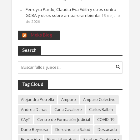
Ferreyra Pardo, Claudia Eva Edith y otros contra
GCBA y otros sobre amparo-ambiental
15 de julio
de 2026
Meks Blog
Search
Tag Cloud
Alejandra Petrella
Amparo
Amparo Colectivo
Andrea Danas
Carla Cavaliere
Carlos Balbín
CAyT
Centro de Formación Judicial
COVID-19
Darío Reynoso
Derecho a la Salud
Destacada
Educación
Elena Liberatori
Esteban Centanaro