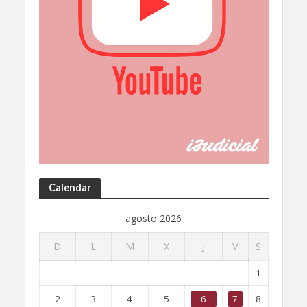
Calendar
agosto 2026
D
L
M
X
J
V
S
1
2
3
4
5
6
7
8