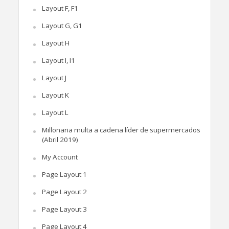
Layout F, F1
Layout G, G1
Layout H
Layout I, I1
Layout J
Layout K
Layout L
Millonaria multa a cadena líder de supermercados
(Abril 2019)
My Account
Page Layout 1
Page Layout 2
Page Layout 3
Page Layout 4