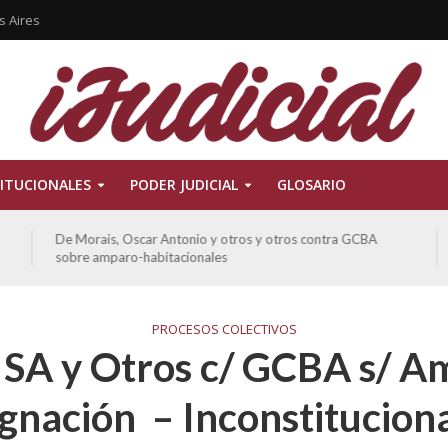
s Aires
ITUCIONALES
PODER JUDICIAL
GLOSARIO
Ferreyra Pardo, Claudia Eva Edith y otros contra GCBA y
otros sobre amparo-ambiental
PROCESOS COLECTIVOS
 SA y Otros c/ GCBA s/ A
nación – Inconstitucion