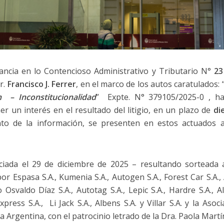
ancia en lo Contencioso Administrativo y Tributario N°
23
r.
Francisco J. Ferrer
, en el marco de los autos caratulados: 
 – Inconstitucionalidad
” Expte. N° 379105/2025-0 , ha
r un interés en el resultado del litigio, en un plazo de
di
nto de la información, se presenten en estos actuados a
iciada el 29 de diciembre de 2025 – resultando sorteada 
r Espasa S.A., Kumenia S.A., Autogen S.A., Forest Car S.A., 
o Osvaldo Díaz S.A., Autotag S.A., Lepic S.A., Hardre S.A., Al
express S.A., Li Jack S.A., Albens S.A. y Villar S.A. y la As
 Argentina, con el patrocinio letrado de la Dra. Paola Martí