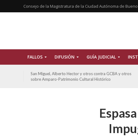
Consejo de la Magistratura de la Ciudad Autónoma de Bueno
FALLOS
DIFUSIÓN
GUÍA JUDICIAL
INST
tros
De Morais, Oscar Antonio y otros y otros contra GCBA
sobre amparo-habitacionales
Espasa
Impug