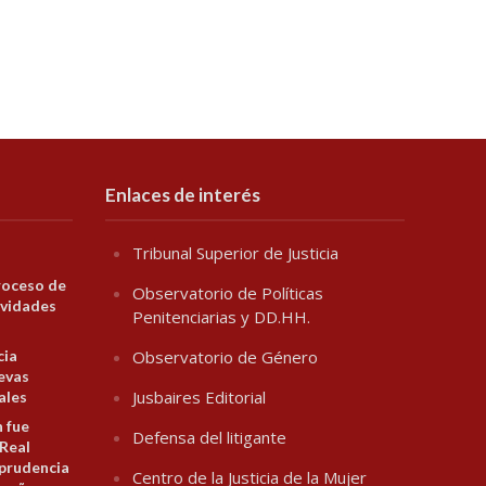
Enlaces de interés
Tribunal Superior de Justicia
roceso de
Observatorio de Políticas
ividades
Penitenciarias y DD.HH.
cia
Observatorio de Género
evas
Jusbaires Editorial
ales
n fue
Defensa del litigante
 Real
prudencia
Centro de la Justicia de la Mujer