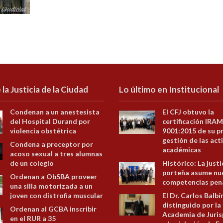
 la Justicia de la Ciudad
Lo último en Institucional
Condenan a un anestesista
El CFJ obtuvo la
del Hospital Durand por
certificación IRAM
violencia obstétrica
9001:2015 de su p
gestión de las act
Condena a preceptor por
académicas
acoso sexual a tres alumnas
de un colegio
Histórico: La justi
porteña asume nu
Ordenan a ObSBA proveer
competencias pen
una silla motorizada a un
joven con distrofia muscular
El Dr. Carlos Balbí
distinguido por la
Ordenan al GCBA inscribir
Academia de Juris
en el RUR a 35