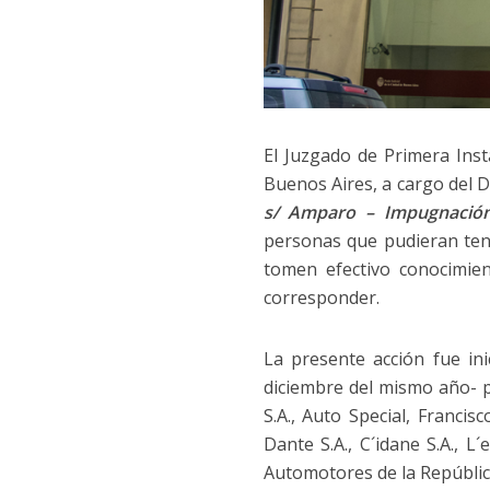
El Juzgado de Primera Inst
Buenos Aires, a cargo del D
s/ Amparo – Impugnación
personas que pudieran tene
tomen efectivo conocimie
corresponder.
La presente acción fue in
diciembre del mismo año- po
S.A., Auto Special, Francisc
Dante S.A., C´idane S.A., L´
Automotores de la República