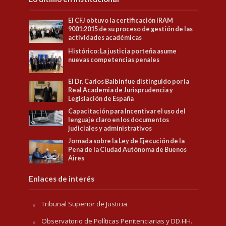
El CFJ obtuvo la certificación IRAM
9001:2015 de su proceso de gestión de las
actividades académicas
Histórico: La justicia porteña asume
nuevas competencias penales
El Dr. Carlos Balbín fue distinguido por la
Real Academia de Jurisprudencia y
Legislación de España
Capacitación para Incentivar el uso del
lenguaje claro en los documentos
judiciales y administrativos
Jornada sobre la Ley de Ejecución de la
Pena de la Ciudad Autónoma de Buenos
Aires
Enlaces de interés
Tribunal Superior de Justicia
Observatorio de Políticas Penitenciarias y DD.HH.