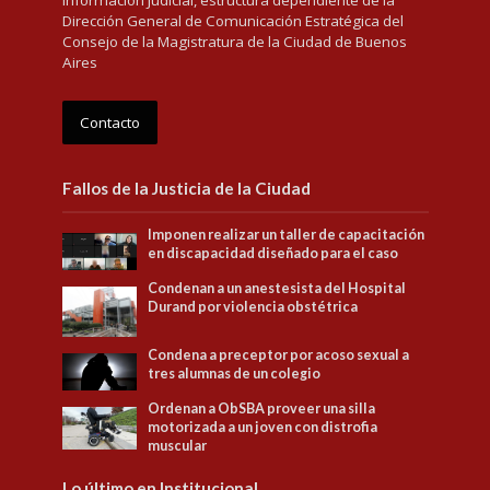
Dirección General de Comunicación Estratégica del
Consejo de la Magistratura de la Ciudad de Buenos
Aires
Contacto
Fallos de la Justicia de la Ciudad
Imponen realizar un taller de capacitación
en discapacidad diseñado para el caso
Condenan a un anestesista del Hospital
Durand por violencia obstétrica
Condena a preceptor por acoso sexual a
tres alumnas de un colegio
Ordenan a ObSBA proveer una silla
motorizada a un joven con distrofia
muscular
Lo último en Institucional