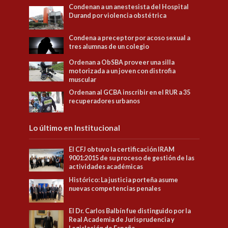
Condenan a un anestesista del Hospital
Durand por violencia obstétrica
Condena a preceptor por acoso sexual a
tres alumnas de un colegio
Ordenan a ObSBA proveer una silla
motorizada a un joven con distrofia
muscular
Ordenan al GCBA inscribir en el RUR a 35
recuperadores urbanos
Lo último en Institucional
El CFJ obtuvo la certificación IRAM
9001:2015 de su proceso de gestión de las
actividades académicas
Histórico: La justicia porteña asume
nuevas competencias penales
El Dr. Carlos Balbín fue distinguido por la
Real Academia de Jurisprudencia y