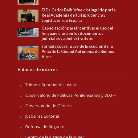
El Dr. Carlos Balbín fue distinguido por la
Real Academia de Jurisprudencia y
Legislación de España
Capacitación para Incentivar el uso del
lenguaje claro en los documentos
judiciales y administrativos
Jornada sobre la Ley de Ejecución de la
Pena de la Ciudad Autónoma de Buenos
Aires
Enlaces de interés
Tribunal Superior de Justicia
Observatorio de Políticas Penitenciarias y DD.HH.
Observatorio de Género
Jusbaires Editorial
Defensa del litigante
Centro de la Justicia de la Mujer