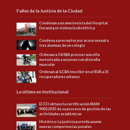
Fallos de la Justicia de la Ciudad
Condenan a un anestesista del Hospital
Durand por violencia obstétrica
Condena a preceptor por acoso sexual a
tres alumnas de un colegio
Ordenan a ObSBA proveer una silla
motorizada a un joven con distrofia
muscular
Ordenan al GCBA inscribir en el RUR a 35
recuperadores urbanos
Lo último en Institucional
El CFJ obtuvo la certificación IRAM
9001:2015 de su proceso de gestión de las
actividades académicas
Histórico: La justicia porteña asume
nuevas competencias penales