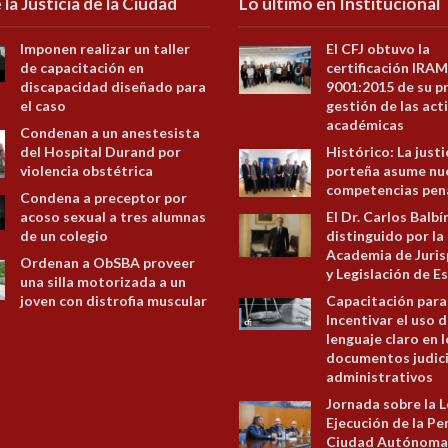
 la Justicia de la Ciudad
Lo último en Institucional
Imponen realizar un taller
El CFJ obtuvo la
de capacitación en
certificación IRAM
discapacidad diseñado para
9001:2015 de su p
el caso
gestión de las act
académicas
Condenan a un anestesista
del Hospital Durand por
Histórico: La justi
violencia obstétrica
porteña asume nu
competencias pen
Condena a preceptor por
acoso sexual a tres alumnas
El Dr. Carlos Balbí
de un colegio
distinguido por la
Academia de Juris
Ordenan a ObSBA proveer
y Legislación de E
una silla motorizada a un
joven con distrofia muscular
Capacitación para
Incentivar el uso d
lenguaje claro en 
documentos judici
administrativos
Jornada sobre la L
Ejecución de la Pe
Ciudad Autónoma