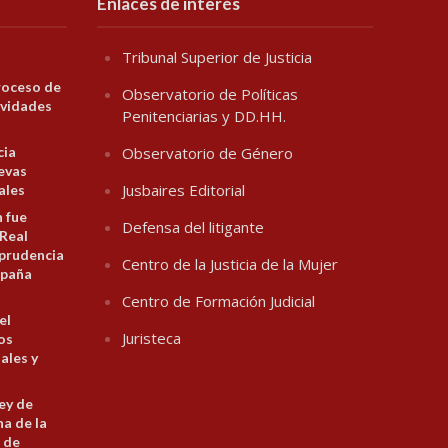
Enlaces de interés
Tribunal Superior de Justicia
roceso de
Observatorio de Políticas
ividades
Penitenciarias y DD.HH.
cia
Observatorio de Género
evas
Jusbaires Editorial
ales
n fue
Defensa del litigante
 Real
prudencia
Centro de la Justicia de la Mujer
spaña
Centro de Formación Judicial
el
Juristeca
los
ales y
ey de
na de la
 de