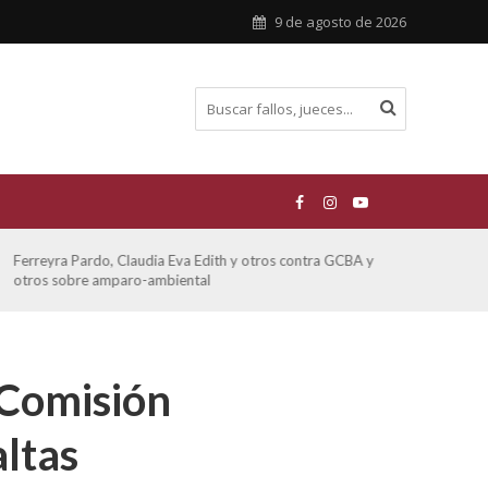
9 de agosto de 2026
Ferreyra Pardo, Claudia Eva Edith y otros contra GCBA y
ATE 
otros sobre amparo-ambiental
a Comisión
altas