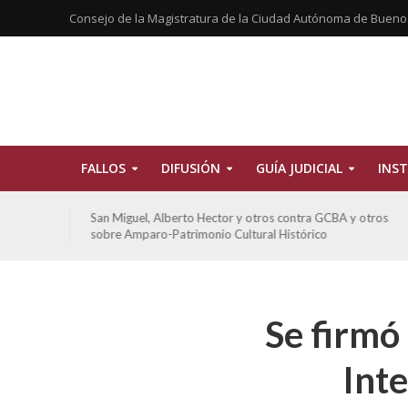
Consejo de la Magistratura de la Ciudad Autónoma de Bueno
FALLOS
DIFUSIÓN
GUÍA JUDICIAL
INST
tros
San Miguel, Alberto Hector y otros contra GCBA y otros
sobre Amparo-Patrimonio Cultural Histórico
Se firmó 
Inte