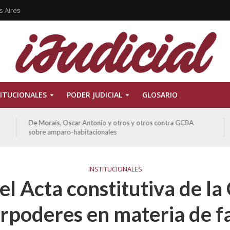
s Aires
ITUCIONALES
PODER JUDICIAL
GLOSARIO
De Morais, Oscar Antonio y otros y otros contra GCBA
sobre amparo-habitacionales
INSTITUCIONALES
el Acta constitutiva de l
rpoderes en materia de f