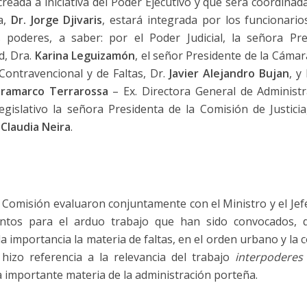
reada a iniciativa del Poder Ejecutivo y que será coordinada
ia,
Dr. Jorge Djivaris
, estará integrada por los funcionario
s poderes, a saber: por el Poder Judicial, la señora Pr
d, Dra.
Karina Leguizamón
, el señor Presidente de la Cáma
 Contravencional y de Faltas, Dr.
Javier Alejandro Bujan
, y
oramarco Terrarossa
– Ex. Directora General de Administr
egislativo la señora Presidenta de la Comisión de Justici
Claudia Neira
.
a Comisión evaluaron conjuntamente con el Ministro y el Jef
ientos para el arduo trabajo que han sido convocados, 
 importancia la materia de faltas, en el orden urbano y la co
 hizo referencia a la relevancia del trabajo
interpoderes
 importante materia de la administración porteña.