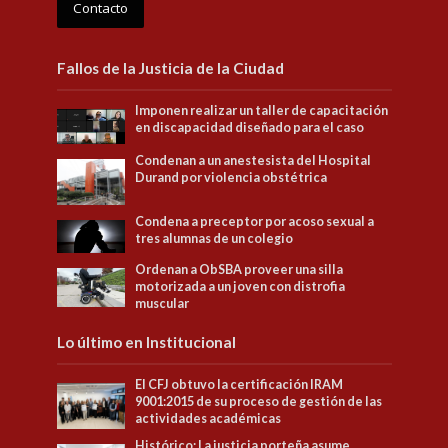
Contacto
Fallos de la Justicia de la Ciudad
Imponen realizar un taller de capacitación
en discapacidad diseñado para el caso
Condenan a un anestesista del Hospital
Durand por violencia obstétrica
Condena a preceptor por acoso sexual a
tres alumnas de un colegio
Ordenan a ObSBA proveer una silla
motorizada a un joven con distrofia
muscular
Lo último en Institucional
El CFJ obtuvo la certificación IRAM
9001:2015 de su proceso de gestión de las
actividades académicas
Histórico: La justicia porteña asume