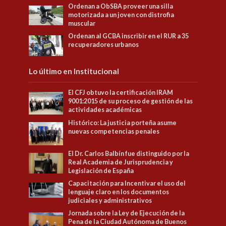
Ordenan a ObSBA proveer una silla
motorizada a un joven con distrofia
muscular
Ordenan al GCBA inscribir en el RUR a 35
recuperadores urbanos
Lo último en Institucional
El CFJ obtuvo la certificación IRAM
9001:2015 de su proceso de gestión de las
actividades académicas
Histórico: La justicia porteña asume
nuevas competencias penales
El Dr. Carlos Balbín fue distinguido por la
Real Academia de Jurisprudencia y
Legislación de España
Capacitación para Incentivar el uso del
lenguaje claro en los documentos
judiciales y administrativos
Jornada sobre la Ley de Ejecución de la
Pena de la Ciudad Autónoma de Buenos