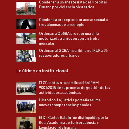
Condenan a un anestesista del Hospital
Durand por violencia obstétrica
Condena a preceptor por acoso sexual a
tres alumnas de un colegio
Ordenan a ObSBA proveer una silla
motorizada a un joven con distrofia
muscular
Ordenan al GCBA inscribir en el RUR a 35
recuperadores urbanos
Lo último en Institucional
El CFJ obtuvo la certificación IRAM
9001:2015 de su proceso de gestión de las
actividades académicas
Histórico: La justicia porteña asume
nuevas competencias penales
El Dr. Carlos Balbín fue distinguido por la
Real Academia de Jurisprudencia y
Legislación de España