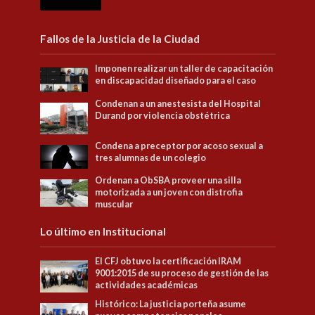
Fallos de la Justicia de la Ciudad
Imponen realizar un taller de capacitación
en discapacidad diseñado para el caso
Condenan a un anestesista del Hospital
Durand por violencia obstétrica
Condena a preceptor por acoso sexual a
tres alumnas de un colegio
Ordenan a ObSBA proveer una silla
motorizada a un joven con distrofia
muscular
Lo último en Institucional
El CFJ obtuvo la certificación IRAM
9001:2015 de su proceso de gestión de las
actividades académicas
Histórico: La justicia porteña asume