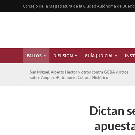
Consejo de la Magistratura de la Ciudad Autónoma de Bueno
FALLOS
DIFUSIÓN
GUÍA JUDICIAL
INST
tros
San Miguel, Alberto Hector y otros contra GCBA y otros
sobre Amparo-Patrimonio Cultural Histórico
Dictan s
apuesta