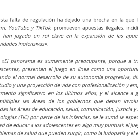
 esta falta de regulación ha dejado una brecha en la que
am, YouTube y TikTok
, promueven apuestas ilegales, inci
rs han jugado un rol clave en la expansión de las apue
vidades inofensivas»
.
 «
El panorama es sumamente preocupante, porque a tra
escentes, presentan el juego en línea como una oportun
ando el normal desarrollo de su autonomía progresiva, di
estudio y una proyección de vida con profesionalización y emp
mento significativo en los últimos años, y el alcance a 
ltiples las áreas de los gobiernos que deban involuc
as las áreas de educación, salud, comunicación, justicia y
nologías (TIC) por parte de las infancias, se le sumó la espe
ad de educar a los adolescentes en algo muy puntual: el ju
oblemas de salud que pueden surgir, como la ludopatía y el