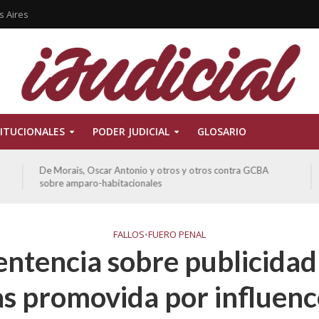
s Aires
ITUCIONALES
PODER JUDICIAL
GLOSARIO
De Morais, Oscar Antonio y otros y otros contra GCBA
sobre amparo-habitacionales
FALLOS
•
FUERO PENAL
entencia sobre publicidad 
s promovida por influenc