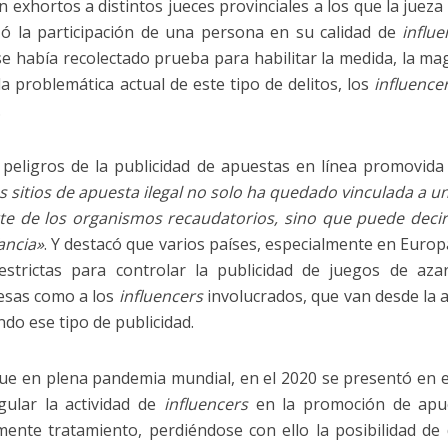
 exhortos a distintos jueces provinciales a los que la jueza 
zó la participación de una persona en su calidad de
influe
se había recolectado prueba para habilitar la medida, la m
la problemática actual de este tipo de delitos, los
influence
.
 peligros de la publicidad de apuestas en línea promovida
s sitios de apuesta ilegal no solo ha quedado vinculada a 
arte de los organismos recaudatorios, sino que puede deci
ancia»
. Y destacó que varios países, especialmente en Euro
estrictas para controlar la publicidad de juegos de azar
esas como a los
influencers
involucrados, que van desde la a
ndo ese tipo de publicidad.
 que en plena pandemia mundial, en el 2020 se presentó en 
ular la actividad de
influencers
en la promoción de apue
ente tratamiento, perdiéndose con ello la posibilidad de 