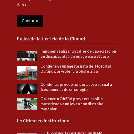
Aires
Contacto
Fallos de la Justicia de la Ciudad
Imponen realizar un taller de capacitación
en discapacidad diseñado para el caso
Condenan a un anestesista del Hospital
Durand por violencia obstétrica
Condena a preceptor por acoso sexual a
tres alumnas de un colegio
Ordenan a ObSBA proveer una silla
motorizada a un joven con distrofia
muscular
Lo último en Institucional
El CFJ obtuvo la certificación IRAM