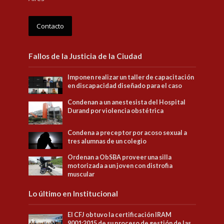
Contacto
Fallos de la Justicia de la Ciudad
Imponen realizar un taller de capacitación
en discapacidad diseñado para el caso
Condenan a un anestesista del Hospital
Durand por violencia obstétrica
Condena a preceptor por acoso sexual a
tres alumnas de un colegio
Ordenan a ObSBA proveer una silla
motorizada a un joven con distrofia
muscular
Lo último en Institucional
El CFJ obtuvo la certificación IRAM
9001:2015 de su proceso de gestión de las