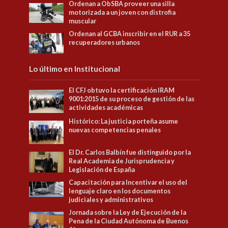
Ordenan a ObSBA proveer una silla
motorizada a un joven con distrofia
muscular
Ordenan al GCBA inscribir en el RUR a 35
recuperadores urbanos
Lo último en Institucional
El CFJ obtuvo la certificación IRAM
9001:2015 de su proceso de gestión de las
actividades académicas
Histórico: La justicia porteña asume
nuevas competencias penales
El Dr. Carlos Balbín fue distinguido por la
Real Academia de Jurisprudencia y
Legislación de España
Capacitación para Incentivar el uso del
lenguaje claro en los documentos
judiciales y administrativos
Jornada sobre la Ley de Ejecución de la
Pena de la Ciudad Autónoma de Buenos