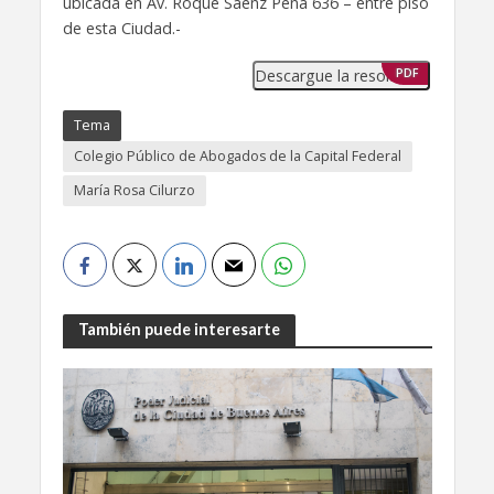
ubicada en Av. Roque Sáenz Peña 636 – entre piso
de esta Ciudad.-
Descargue la resolución
PDF
Tema
Colegio Público de Abogados de la Capital Federal
María Rosa Cilurzo
También puede interesarte