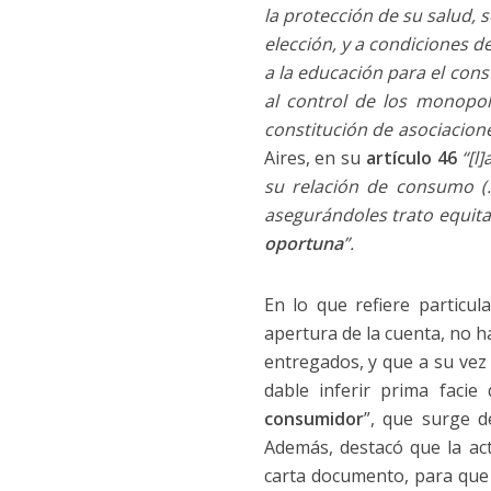
la protección de su salud,
elección, y a condiciones d
a la educación para el con
al control de los monopolio
constitución de asociacion
Aires, en su
artículo 46
“[l
su relación de consumo (…
asegurándoles trato equitat
oportuna
”.
En lo que refiere particu
apertura de la cuenta, no h
entregados, y que a su vez 
dable inferir prima faci
consumidor
”, que surge d
Además, destacó que la ac
carta documento, para que c