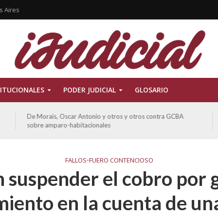
s Aires
ITUCIONALES
PODER JUDICIAL
GLOSARIO
De Morais, Oscar Antonio y otros y otros contra GCBA
sobre amparo-habitacionales
FALLOS
•
FUERO CONTENCIOSO
 suspender el cobro por g
iento en la cuenta de una