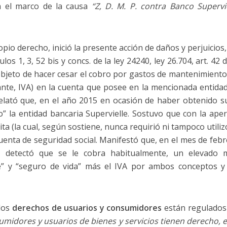
n el marco de la causa
“Z, D. M. P. contra Banco Supervi
propio derecho, inició la presente acción de daños y perjuicios
los 1, 3, 52 bis y concs. de la ley 24240, ley 26.704, art. 42
 objeto de hacer cesar el cobro por gastos de mantenimient
ante, IVA) en la cuenta que posee en la mencionada entidad 
elató que, en el año 2015 en ocasión de haber obtenido su 
 la entidad bancaria Supervielle. Sostuvo que con la apert
uita (la cual, según sostiene, nunca requirió ni tampoco util
uenta de seguridad social. Manifestó que, en el mes de feb
, detectó que se le cobra habitualmente, un elevado 
” y “seguro de vida” más el IVA por ambos conceptos y a
los
derechos de usuarios y consumidores
están regulados 
sumidores y usuarios de bienes y servicios tienen derecho, 