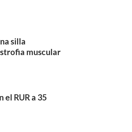
a silla
istrofia muscular
n el RUR a 35