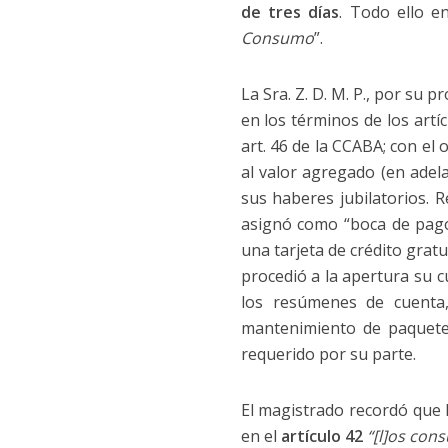
de tres días
. Todo ello e
Consumo
”.
La Sra. Z. D. M. P., por su 
en los términos de los artícu
art. 46 de la CCABA; con el
al valor agregado (en adel
sus haberes jubilatorios. R
asignó como “boca de pago”
una tarjeta de crédito grat
procedió a la apertura su c
los resúmenes de cuenta
mantenimiento de paquete
requerido por su parte.
El magistrado recordó que 
en el
artículo 42
“[l]os con