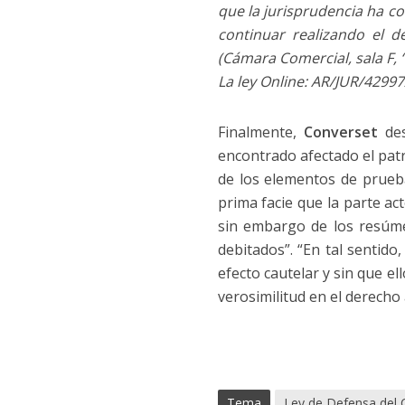
que la jurisprudencia ha c
continuar realizando el d
(Cámara Comercial, sala F,
La ley Online: AR/JUR/42997
Finalmente,
Converset
des
encontrado afectado el pat
de los elementos de prueb
prima facie que la parte a
sin embargo de los resúm
debitados”. “En tal sentid
efecto cautelar y sin que el
verosimilitud en el derecho
Tema
Ley de Defensa del