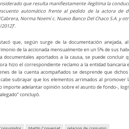
onsiderado que resulta manifiestamente ilegítima la conduct
escuento automático frente al pedido de la actora de de
 “Cabrera, Norma Noemí c. Nuevo Banco Del Chaco S.A. y otr
/2012)
”.
tacó que, según surge de la documentación anejada, al 
rimonio de la accionada mensualmente en un 5% de sus habere
a documentales aportados a la causa, se puede concluir q
ctora hizo el correspondiente reclamo a la entidad bancaria
enes de la cuenta acompañados se desprende que dichos g
o, cabe subrayar que los elementos arrimados al promover la
lo importe adelantar opinión sobre el asunto de fondo-, logr
 alegado” concluyó.
 Consumidor
Martín Converset
relacion de consumo