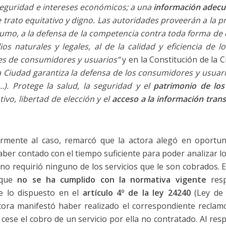
 seguridad e intereses económicos; a una
información adecu
e trato equitativo y digno. Las autoridades proveerán a la 
sumo, a la defensa de la competencia contra toda forma de 
s naturales y legales, al de la calidad y eficiencia de lo
es de consumidores y usuarios”
y en la Constitución de la
]a Ciudad garantiza la defensa de los consumidores y usuari
). Protege la salud, la seguridad y el
patrimonio de los
ivo, libertad de elección y el
acceso a la información tran
larmente al caso, remarcó que la actora alegó en oportun
aber contado con el tiempo suficiente para poder analizar l
no requirió ninguno de los servicios que le son cobrados. E
e que
no se ha cumplido con la normativa vigente
resp
e lo dispuesto en el
artículo 4º de la ley 24240
(Ley de 
tora manifestó haber realizado el correspondiente reclam
ese el cobro de un servicio por ella no contratado. Al resp