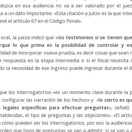
duzca en esa audiencia no va a ser valorado por el jue
a a un dato importante: «Esta citación a juicio es la que int
vé el artículo 67 en el Código Penal».
oral, la jueza indicó que «l
os testimonios sí se tienen qu
rque lo que prima es la posibilidad de controlar y 
bilidad de incorporar nueva prueba, es decir cosas que sean 
 respuesta en la etapa intermedia o si el fiscal necesit
ando la necesidad de ese ingreso puede ingresar durante el 
 que los interrogatorios «es un momento clave durante la p
 configurar las narración de los hechos» y «
lo cierto es q
s legales específicas para efectuar preguntas
«, señaló
blecidas, el tipo de preguntas y las objeciones». «El artí
 cómo pueden ser los interrogatorios, por eso la audiencia
erden que tipos de preguntas se van a admitir, si se van a