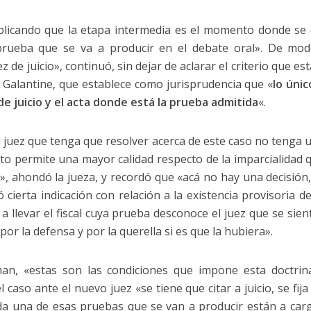
licando que la etapa intermedia es el momento donde se di
prueba que se va a producir en el debate oral». De mod
ez de juicio», continuó, sin dejar de aclarar el criterio que e
llo Galantine, que establece como jurisprudencia que «
lo únic
de juicio y el acta donde está la prueba admitida
«.
l juez que tenga que resolver acerca de este caso no tenga 
to permite una mayor calidad respecto de la imparcialidad 
», ahondó la jueza, y recordó que «acá no hay una decisión
ó cierta indicación con relación a la existencia provisoria d
a llevar el fiscal cuya prueba desconoce el juez que se sie
or la defensa y por la querella si es que la hubiera».
, «estas son las condiciones que impone esta doctrina 
caso ante el nuevo juez «se tiene que citar a juicio, se fija 
cada una de esas pruebas que se van a producir están a car