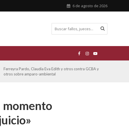
6 de agosto de 2026
Ferreyra Pardo, Claudia Eva Edith y otros contra GCBA y
ATE 
otros sobre amparo-ambiental
un momento
juicio»