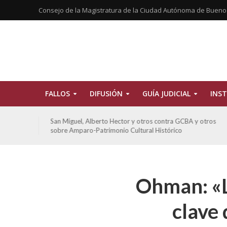
Consejo de la Magistratura de la Ciudad Autónoma de Bueno
FALLOS
DIFUSIÓN
GUÍA JUDICIAL
INST
tros
San Miguel, Alberto Hector y otros contra GCBA y otros
sobre Amparo-Patrimonio Cultural Histórico
Ohman: «L
clave 